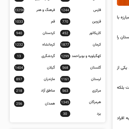
فارس
فرهنگ و هنر
23256
1244
رزه با
قزوین
قم
1033
770
کاریکاتور
کردستان
940
452
تان را
کرمان
کرمانشاه
1232
1877
کهگیلویه و بویراحمد
گردشگری
13
1299
یکی از
گلستان
گیلان
1404
568
لرستان
مازندران
897
1161
ت بلکه
مرکزی
مناطق آزاد
218
563
هرمزگان
1345
همدان
256
یزد
30
 افراد