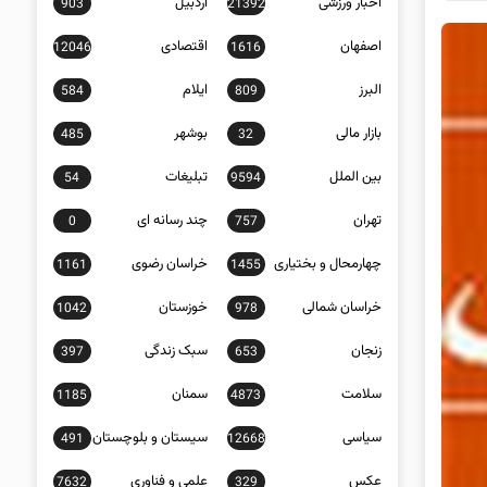
اخبار ورزشی
اردبیل
903
21392
اصفهان
اقتصادی
12046
1616
البرز
ایلام
584
809
بازار مالی
بوشهر
485
32
بین الملل
تبلیغات
54
9594
تهران
چند رسانه ای
0
757
چهارمحال و بختیاری
خراسان رضوی
1161
1455
خراسان شمالی
خوزستان
1042
978
زنجان
سبک زندگی
397
653
سلامت
سمنان
1185
4873
سیاسی
سیستان و بلوچستان
491
12668
عکس
علمی و فناوری
7632
329