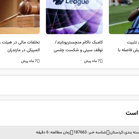
کامبک ناکام منچستریونایتد/
تخلفات مالی در هیئت رشته‌ای
سر
توقف سیتی و شکست چلسی
المپیکی در مازندران
من
7 ماه پیش
7 ماه پیش
7 ما
 است
ته بندی:
کردستان
شناسه خبر: 187663
زمان مطالعه: 6 دقیقه