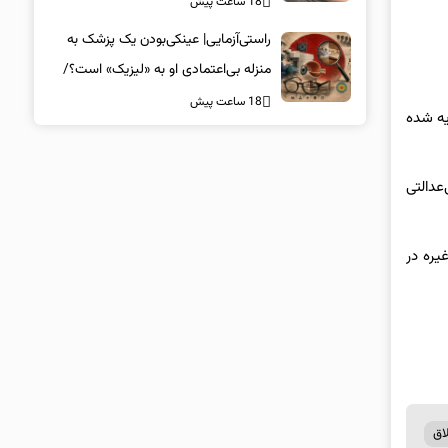
18 ساعت پیش
راستی‌آزمایی| عینکی‌بودن یک پزشک به
منزله بی‌اعتمادی او به «لیزیک» است؟/
جراحان، چشم فرزندان خود را لیزیک
18 ساعت پیش
یه شده
می‌کنند؟
عدالتی
یره در
اق