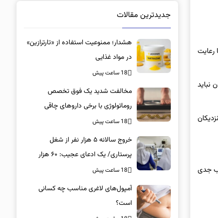
جدیدترین مقالات
هشدار؛ ممنوعیت استفاده از «تارترازین»
 رعایت
در مواد غذایی
18 ساعت پیش
 نباید
مخالفت شدید یک فوق تخصص
روماتولوژی با برخی داروهای چاقی
زدیکان
18 ساعت پیش
خروج سالانه ۵ هزار نفر از شغل
پرستاری/ یک ادعای عجیب: ۶۰ هزار
پرستار خانه‌نشین شدند؟
یب جدی
18 ساعت پیش
آمپول‌های لاغری مناسب چه کسانی
است؟