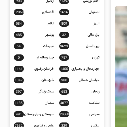
اخبار ورزشی
اردبیل
903
21392
اصفهان
اقتصادی
12068
1616
البرز
ایلام
584
809
بازار مالی
بوشهر
485
32
بین الملل
تبلیغات
54
9623
تهران
چند رسانه ای
0
757
چهارمحال و بختیاری
خراسان رضوی
1161
1455
خراسان شمالی
خوزستان
1042
980
زنجان
سبک زندگی
397
653
سلامت
سمنان
1185
4877
سیاسی
سیستان و بلوچستان
491
12668
عکس
علمی و فناوری
7632
329