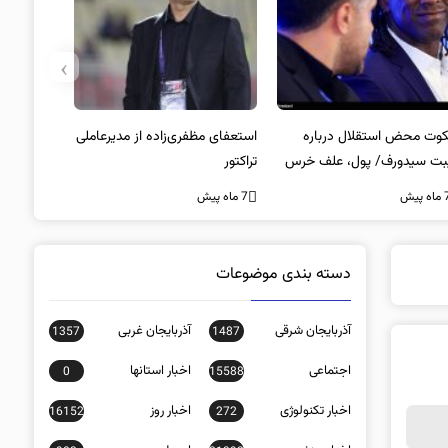
›
وت محض استقلال درباره
استعفای مظفری‌زاده از مدیرعاملی
بت سیدورف/ پول، علف خرس
تراکتور
ت؟
ه پیش
7 ماه پیش
دسته بندی موضوعات
آذربایجان شرقی
آذربایجان غربی
1357
1487
اجتماعی
اخبار استانها
0
15588
اخبار تکنولوژی
اخبار روز
16152
272