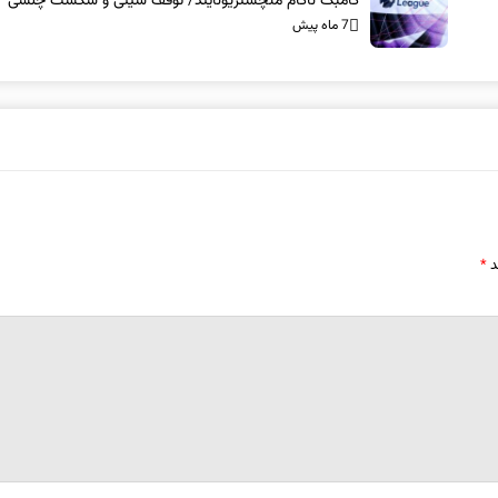
کامبک ناکام منچستریونایتد/ توقف سیتی و شکست چلسی
7 ماه پیش
د
*