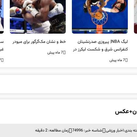
لیگ NBA| پیروزی صدرنشینان
خط و نشان مک‌گرگور برای میودر
سک
کنفرانس شرق و شکست لیکرز در
غی
7 ماه پیش
غیاب جیمز
اس
7 ماه پیش
7 ما
یران+عکس
ه بندی:
اخبار ورزشی
شناسه خبر: 74996
زمان مطالعه: 2 دقیقه