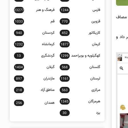
فارس
فرهنگ و هنر
23277
1244
قزوین
قم
1033
770
کاریکاتور
کردستان
940
452
 داد و
کرمان
کرمانشاه
1232
1877
کهگیلویه و بویراحمد
گردشگری
13
1299
گلستان
گیلان
1404
568
لرستان
مازندران
897
1161
مرکزی
مناطق آزاد
218
563
هرمزگان
1345
همدان
256
یزد
30