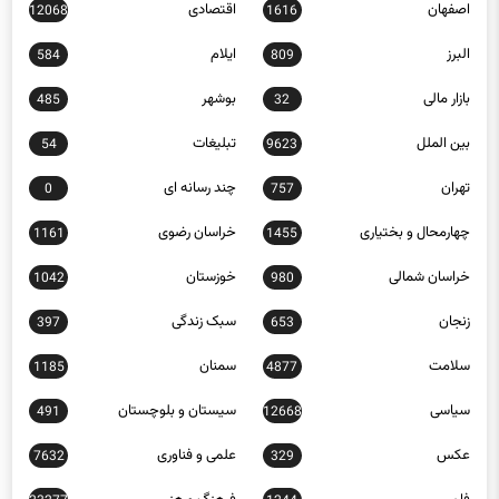
البرز
ایلام
584
809
بازار مالی
بوشهر
485
32
بین الملل
تبلیغات
54
9623
تهران
چند رسانه ای
0
757
چهارمحال و بختیاری
خراسان رضوی
1161
1455
خراسان شمالی
خوزستان
1042
980
زنجان
سبک زندگی
397
653
سلامت
سمنان
1185
4877
سیاسی
سیستان و بلوچستان
491
12668
عکس
علمی و فناوری
7632
329
فارس
فرهنگ و هنر
23277
1244