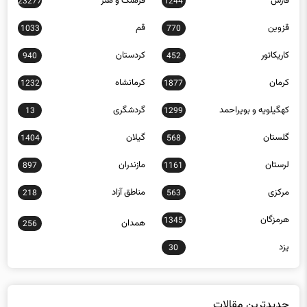
قزوین
قم
1033
770
کاریکاتور
کردستان
940
452
کرمان
کرمانشاه
1232
1877
کهگیلویه و بویراحمد
گردشگری
13
1299
گلستان
گیلان
1404
568
لرستان
مازندران
897
1161
مرکزی
مناطق آزاد
218
563
هرمزگان
1345
همدان
256
یزد
30
جدیدترین مقالات