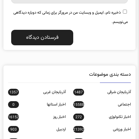
ذخیره نام، ایمیل و وبسایت من در مرورگر برای زمانی که دوباره دیدگاهی
می‌نویسم.
دسته بندی موضوعات
آذربایجان شرقی
آذربایجان غربی
1357
1487
اجتماعی
اخبار استانها
0
15588
اخبار تکنولوژی
اخبار روز
16152
272
اخبار ورزشی
اردبیل
903
21392
اصفهان
اقتصادی
12068
1616