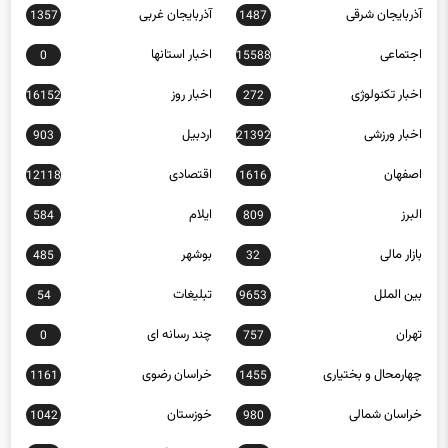
آذربایجان شرقی
آذربایجان غربی
1357
1487
اجتماعی
اخبار استانها
0
15588
اخبار تکنولوژی
اخبار روز
16152
272
اخبار ورزشی
اردبیل
903
21392
اصفهان
اقتصادی
12118
1616
البرز
ایلام
584
809
بازار مالی
بوشهر
485
32
بین الملل
تبلیغات
54
9653
تهران
چند رسانه ای
0
757
چهارمحال و بختیاری
خراسان رضوی
1161
1455
خراسان شمالی
خوزستان
1042
980