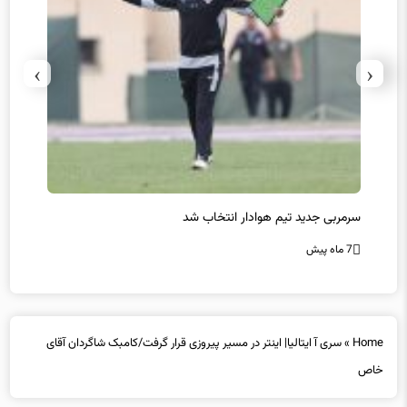
›
‹
سرمربی جدید تیم هوادار انتخاب شد
پیروزی
7 ماه پیش
7 ماه پیش
Home
»
سری آ ایتالیا| اینتر در مسیر پیروزی قرار گرفت/کامبک شاگردان آقای
خاص