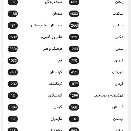
زنجان
سبک زندگی
397
653
سلامت
سمنان
1185
4883
سیاسی
سیستان و بلوچستان
491
12668
عکس
علمی و فناوری
7632
329
فارس
فرهنگ و هنر
23306
1244
قزوین
قم
1033
770
کاریکاتور
کردستان
940
452
کرمان
کرمانشاه
1232
1877
کهگیلویه و بویراحمد
گردشگری
13
1299
گلستان
گیلان
1404
568
لرستان
مازندران
897
1161
مرکزی
مناطق آزاد
218
563