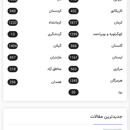
کاریکاتور
کردستان
940
452
کرمان
کرمانشاه
1232
1877
کهگیلویه و بویراحمد
گردشگری
13
1299
گلستان
گیلان
1404
568
لرستان
مازندران
897
1161
مرکزی
مناطق آزاد
218
563
هرمزگان
1345
همدان
256
یزد
30
جدیدترین مقالات
هشدار؛ ممنوعیت استفاده از «تارترازین» در مواد غذایی