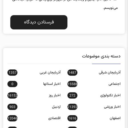
دسته بندی موضوعات
آذربایجان شرقی
آذربایجان غربی
1357
1487
اجتماعی
اخبار استانها
0
15588
اخبار تکنولوژی
اخبار روز
16152
272
اخبار ورزشی
اردبیل
903
21392
اصفهان
اقتصادی
12046
1616
البرز
ایلام
584
809