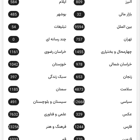
بازار مالی
بوشهر
485
32
بین الملل
تبلیغات
54
9594
تهران
چند رسانه ای
0
757
چهارمحال و بختیاری
خراسان رضوی
1161
1455
خراسان شمالی
خوزستان
1042
978
زنجان
سبک زندگی
397
653
سلامت
سمنان
1185
4873
سیاسی
سیستان و بلوچستان
491
12668
عکس
علمی و فناوری
7632
329
فارس
فرهنگ و هنر
23256
1244
قزوین
قم
1033
770