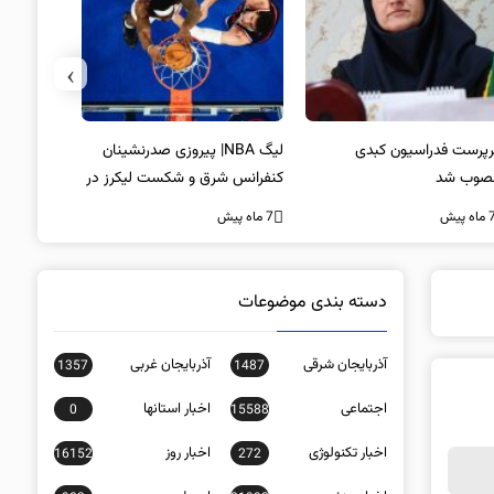
›
پرست فدراسیون کبدی
لیگ NBA| پیروزی صدرنشینان
خط و نشان
صوب شد
کنفرانس شرق و شکست لیکرز در
7 ماه پیش
غیاب جیمز
ه پیش
7 ماه پیش
دسته بندی موضوعات
آذربایجان شرقی
آذربایجان غربی
1357
1487
اجتماعی
اخبار استانها
0
15588
اخبار تکنولوژی
اخبار روز
16152
272