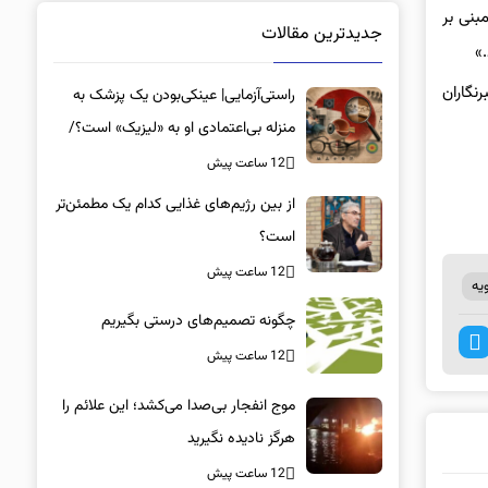
بنی بر
جدیدترین مقالات
»
نگاران
راستی‌آزمایی| عینکی‌بودن یک پزشک به
منزله بی‌اعتمادی او به «لیزیک» است؟/
جراحان، چشم فرزندان خود را لیزیک
12 ساعت پیش
می‌کنند؟
از بین رژیم‌های غذایی کدام یک مطمئن‌تر
است؟‌
12 ساعت پیش
یه
چگونه تصمیم‌های درستی بگیریم
12 ساعت پیش
موج انفجار بی‌صدا می‌کشد؛ این علائم را
هرگز نادیده نگیرید
12 ساعت پیش