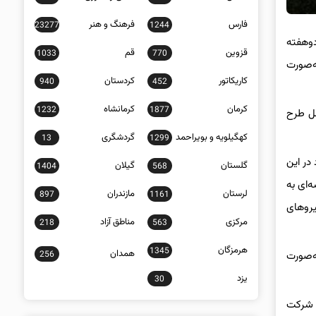
فارس
فرهنگ و هنر
23277
1244
وهفته
قزوین
قم
1033
770
ه‌صورت
کاریکاتور
کردستان
940
452
کرمان
کرمانشاه
1232
1877
مل طرح
کهگیلویه و بویراحمد
گردشگری
13
1299
د در این
گلستان
گیلان
1404
568
‌ای به
لرستان
مازندران
897
1161
یروهای
مرکزی
مناطق آزاد
218
563
هرمزگان
1345
همدان
256
ه‌صورت
یزد
30
ی شرکت