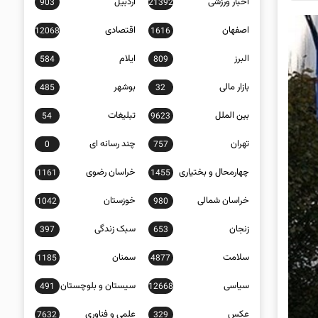
اخبار ورزشی
اردبیل
903
21392
اصفهان
اقتصادی
12068
1616
البرز
ایلام
584
809
بازار مالی
بوشهر
485
32
بین الملل
تبلیغات
54
9623
تهران
چند رسانه ای
0
757
چهارمحال و بختیاری
خراسان رضوی
1161
1455
خراسان شمالی
خوزستان
1042
980
زنجان
سبک زندگی
397
653
سلامت
سمنان
1185
4877
سیاسی
سیستان و بلوچستان
491
12668
عکس
علمی و فناوری
7632
329