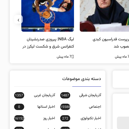
›
پرست فدراسیون کبدی
لیگ NBA| پیروزی صدرنشینان
خط و نشان
صوب شد
کنفرانس شرق و شکست لیکرز در
7 ماه پیش
غیاب جیمز
ه پیش
7 ماه پیش
دسته بندی موضوعات
آذربایجان شرقی
آذربایجان غربی
1357
1487
اجتماعی
اخبار استانها
0
15588
اخبار تکنولوژی
اخبار روز
16152
272