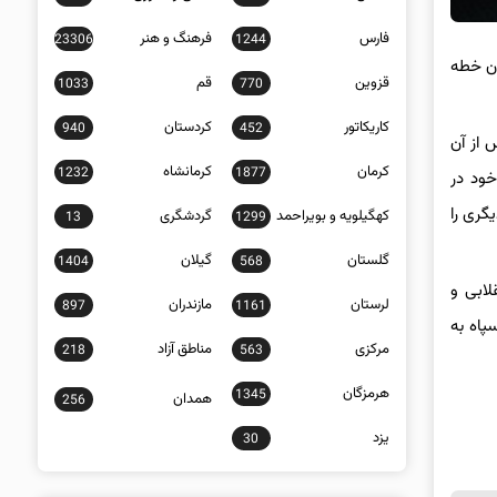
فارس
فرهنگ و هنر
23306
1244
ان خطه
قزوین
قم
1033
770
کاریکاتور
کردستان
940
452
 از آن
کرمان
کرمانشاه
1232
1877
ود در
گری را
کهگیلویه و بویراحمد
گردشگری
13
1299
گلستان
گیلان
1404
568
لابی و
لرستان
مازندران
897
1161
پاه به
مرکزی
مناطق آزاد
218
563
هرمزگان
1345
همدان
256
یزد
30