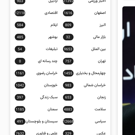
اخبار ورزشی
اردبیل
903
21392
اصفهان
اقتصادی
12118
1616
البرز
ایلام
584
809
بازار مالی
بوشهر
485
32
بین الملل
تبلیغات
54
9653
تهران
چند رسانه ای
0
757
چهارمحال و بختیاری
خراسان رضوی
1161
1455
خراسان شمالی
خوزستان
1042
983
زنجان
سبک زندگی
397
653
سلامت
سمنان
1185
4883
سیاسی
سیستان و بلوچستان
491
12668
عکس
علمی و فناوری
7632
329