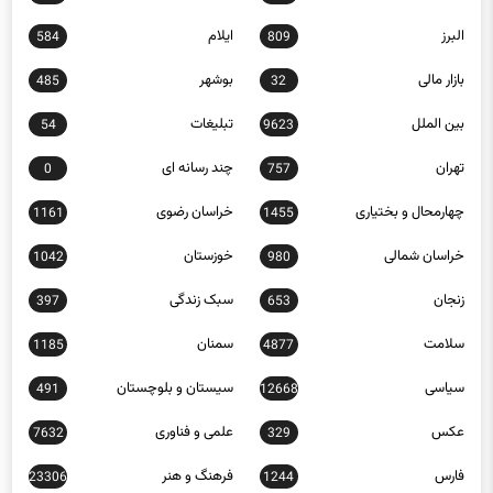
البرز
ایلام
584
809
بازار مالی
بوشهر
485
32
بین الملل
تبلیغات
54
9623
تهران
چند رسانه ای
0
757
چهارمحال و بختیاری
خراسان رضوی
1161
1455
خراسان شمالی
خوزستان
1042
980
زنجان
سبک زندگی
397
653
سلامت
سمنان
1185
4877
سیاسی
سیستان و بلوچستان
491
12668
عکس
علمی و فناوری
7632
329
فارس
فرهنگ و هنر
23306
1244