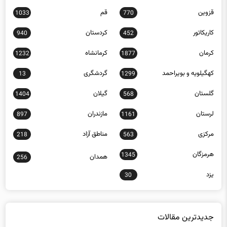
قزوین
قم
1033
770
کاریکاتور
کردستان
940
452
کرمان
کرمانشاه
1232
1877
کهگیلویه و بویراحمد
گردشگری
13
1299
گلستان
گیلان
1404
568
لرستان
مازندران
897
1161
مرکزی
مناطق آزاد
218
563
هرمزگان
1345
همدان
256
یزد
30
جدیدترین مقالات