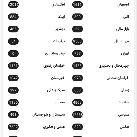
البرز
ایلام
584
809
بازار مالی
بوشهر
485
32
بین الملل
تبلیغات
54
9565
تهران
چند رسانه ای
0
757
چهارمحال و بختیاری
خراسان رضوی
1161
1455
خراسان شمالی
خوزستان
1042
978
زنجان
سبک زندگی
397
653
سلامت
سمنان
1185
4868
سیاسی
سیستان و بلوچستان
491
12668
عکس
علمی و فناوری
7632
329
فارس
فرهنگ و هنر
23206
1244