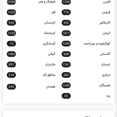
قزوین
قم
1033
770
کاریکاتور
کردستان
940
452
کرمان
کرمانشاه
1232
1877
کهگیلویه و بویراحمد
گردشگری
13
1299
گلستان
گیلان
1404
568
لرستان
مازندران
897
1161
مرکزی
مناطق آزاد
218
563
هرمزگان
1345
همدان
256
یزد
30
جدیدترین مقالات