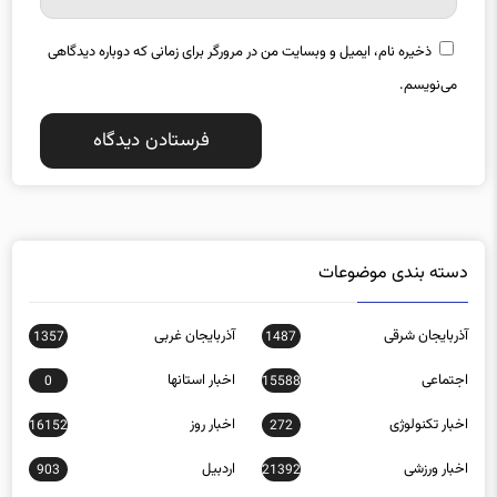
ذخیره نام، ایمیل و وبسایت من در مرورگر برای زمانی که دوباره دیدگاهی
می‌نویسم.
دسته بندی موضوعات
آذربایجان شرقی
آذربایجان غربی
1357
1487
اجتماعی
اخبار استانها
0
15588
اخبار تکنولوژی
اخبار روز
16152
272
اخبار ورزشی
اردبیل
903
21392
اصفهان
اقتصادی
12016
1616