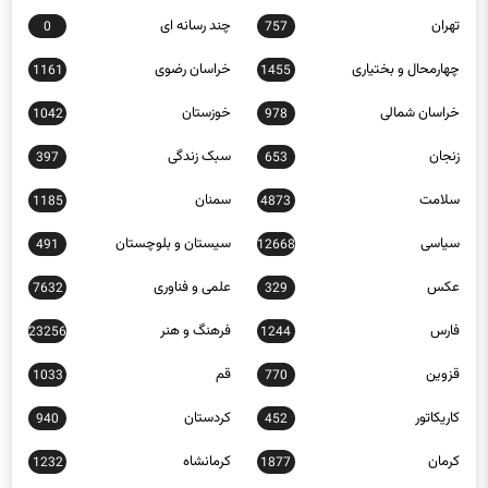
تهران
چند رسانه ای
0
757
چهارمحال و بختیاری
خراسان رضوی
1161
1455
خراسان شمالی
خوزستان
1042
978
زنجان
سبک زندگی
397
653
سلامت
سمنان
1185
4873
سیاسی
سیستان و بلوچستان
491
12668
عکس
علمی و فناوری
7632
329
فارس
فرهنگ و هنر
23256
1244
قزوین
قم
1033
770
کاریکاتور
کردستان
940
452
کرمان
کرمانشاه
1232
1877