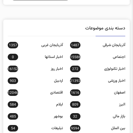
دسته بندی موضوعات
آذربایجان شرقی
آذربایجان غربی
1357
1487
اجتماعی
اخبار استانها
0
15588
اخبار تکنولوژی
اخبار روز
16152
272
اخبار ورزشی
اردبیل
903
21392
اصفهان
اقتصادی
12046
1616
البرز
ایلام
584
809
بازار مالی
بوشهر
485
32
بین الملل
تبلیغات
54
9594