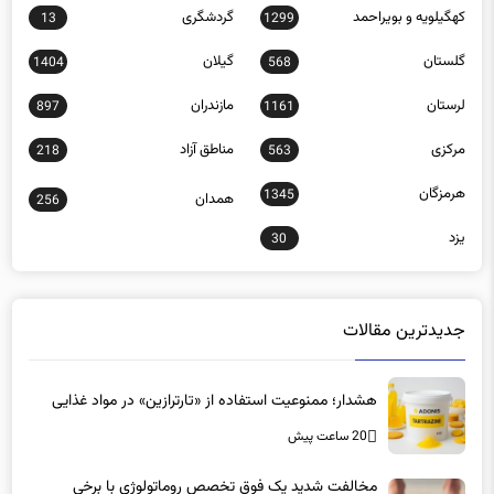
کهگیلویه و بویراحمد
گردشگری
13
1299
گلستان
گیلان
1404
568
لرستان
مازندران
897
1161
مرکزی
مناطق آزاد
218
563
هرمزگان
1345
همدان
256
یزد
30
جدیدترین مقالات
هشدار؛ ممنوعیت استفاده از «تارترازین» در مواد غذایی
20 ساعت پیش
مخالفت شدید یک فوق تخصص روماتولوژی با برخی