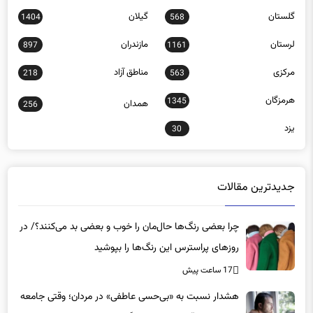
گلستان
گیلان
1404
568
لرستان
مازندران
897
1161
مرکزی
مناطق آزاد
218
563
هرمزگان
1345
همدان
256
یزد
30
جدیدترین مقالات
چرا بعضی رنگ‌ها حال‌مان را خوب و بعضی بد می‌کنند؟/ در
روزهای پراسترس این رنگ‌ها را بپوشید
17 ساعت پیش
هشدار نسبت به «بی‌حسی عاطفی» در مردان؛ وقتی جامعه