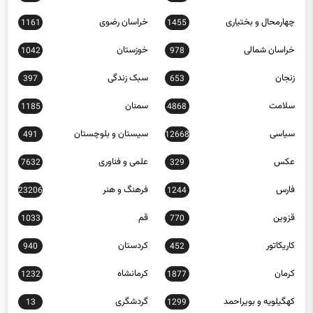
چهارمحال و بختیاری
خراسان رضوی
1161
1455
خراسان شمالی
خوزستان
1042
978
زنجان
سبک زندگی
397
653
سلامت
سمنان
1185
4868
سیاسی
سیستان و بلوچستان
491
12668
عکس
علمی و فناوری
7632
329
فارس
فرهنگ و هنر
23206
1244
قزوین
قم
1033
770
کاریکاتور
کردستان
940
452
کرمان
کرمانشاه
1232
1877
کهگیلویه و بویراحمد
گردشگری
13
1299