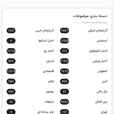
دسته بندی موضوعات
آذربایجان شرقی
آذربایجان غربی
1357
1487
اجتماعی
اخبار استانها
0
15588
اخبار تکنولوژی
اخبار روز
16152
272
اخبار ورزشی
اردبیل
903
21392
اصفهان
اقتصادی
12016
1616
البرز
ایلام
584
809
بازار مالی
بوشهر
485
32
بین الملل
تبلیغات
54
9565
تهران
چند رسانه ای
0
757