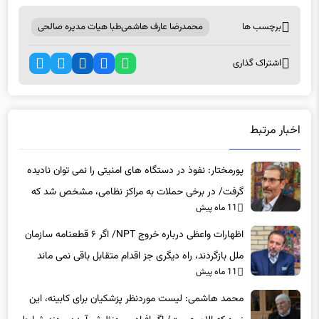
برچسب ها
محمدرضا عارف هاشمی‌طبا هیات مدیره صالحی
اشتراک گذاری
اخبار مرتبط
پورمختار: نفوذ در دستگاه های امنیتی را نمی توان نادیده
گرفت/ در برخی حملات به مراکز نظامی، مشخص شد که
11 ماه پیش
عوامل نفوذی دخیل بوده‌اند
اظهارات واعظی درباره خروج NPT/ اگر ۶ قطعنامه سازمان
ملل بازگردند، راه دیگری جز اقدام متقابل باقی نمی‌ ماند
11 ماه پیش
محمد هاشمی: لیست موردنظر پزشکیان برای کابینه، این