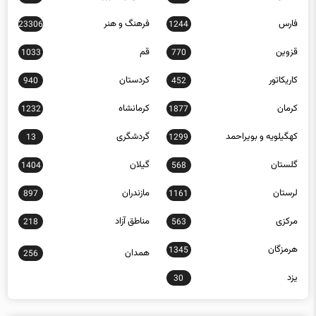
فارس
فرهنگ و هنر
23306
1244
قزوین
قم
1033
770
کاریکاتور
کردستان
940
452
کرمان
کرمانشاه
1232
1877
کهگیلویه و بویراحمد
گردشگری
13
1299
گلستان
گیلان
1404
568
لرستان
مازندران
897
1161
مرکزی
مناطق آزاد
218
563
هرمزگان
1345
همدان
256
یزد
30