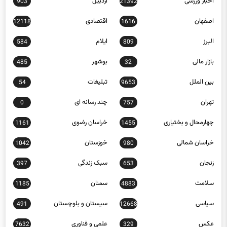
اصفهان
اقتصادی
12118
1616
البرز
ایلام
584
809
بازار مالی
بوشهر
485
32
بین الملل
تبلیغات
54
9653
تهران
چند رسانه ای
0
757
چهارمحال و بختیاری
خراسان رضوی
1161
1455
خراسان شمالی
خوزستان
1042
980
زنجان
سبک زندگی
397
653
سلامت
سمنان
1185
4883
سیاسی
سیستان و بلوچستان
491
12668
عکس
علمی و فناوری
7632
329