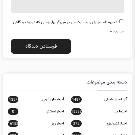
ذخیره نام، ایمیل و وبسایت من در مرورگر برای زمانی که دوباره دیدگاهی
می‌نویسم.
دسته بندی موضوعات
آذربایجان شرقی
آذربایجان غربی
1357
1487
اجتماعی
اخبار استانها
0
15588
اخبار تکنولوژی
اخبار روز
16152
272
اخبار ورزشی
اردبیل
903
21392