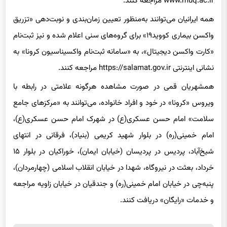
همه ایرانیان می‌توانند به‌منظور تعیین زمان‌بندی و نوبت‌دهی «تزریق
واکسن بیماری کووید۱۹» برای گروه‌های سنی اعلام شده و نیز ثبت‌نام
«کارت واکسن دیجیتال»، به «سامانه ثبت‌نام واکسیناسیون کرونا» به
نشانی اینترنتی https://salamat.gov.ir مراجعه کنند.
همشهریان قمی در صورت مشاهده هرگونه علامتی در رابطه با
ویروس «کرونا» در خود و افراد خانواده، می‌توانند به «مرکزهای جامع
سلامت» امام حسن عسکری(ع) در شهرک امام حسن عسکری(ع)،
امام خمینی(ره) در بلوار شهید کریمی (بنیاد)، فرقانی در انتهای
شیخ‌آباد، پردیس در پردیسان (خیابان ایمان)، خوراکیان در بلوار ۱۵
خرداد، بعثت در نیروگاه، شهدا در خیابان انقلاب اسلامی (چهارمردان)،
پنبه‌چی در خیابان امام خمینی(ره) و جندقیان در خیابان زاویه مراجعه
و خدمات «رایگان» دریافت کنند.
برچسب
دانشگاه علوم پزشکی و خدمات بهداشتی درمانی قم