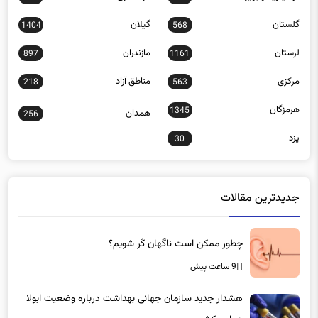
گلستان
گیلان
1404
568
لرستان
مازندران
897
1161
مرکزی
مناطق آزاد
218
563
هرمزگان
1345
همدان
256
یزد
30
جدیدترین مقالات
چطور ممکن است ناگهان کَر شویم؟
9 ساعت پیش
هشدار جدید سازمان جهانی بهداشت درباره وضعیت ابولا
در این کشور