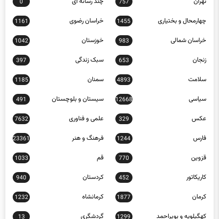
چهارمحال و بختیاری
خراسان رضوی
1161
1455
خراسان شمالی
خوزستان
1042
983
زنجان
سبک زندگی
397
653
سلامت
سمنان
1185
4893
سیاسی
سیستان و بلوچستان
491
12668
عکس
علمی و فناوری
7632
329
فارس
فرهنگ و هنر
23361
1244
قزوین
قم
1033
770
کاریکاتور
کردستان
940
452
کرمان
کرمانشاه
1232
1877
کهگیلویه و بویراحمد
گردشگری
13
1299