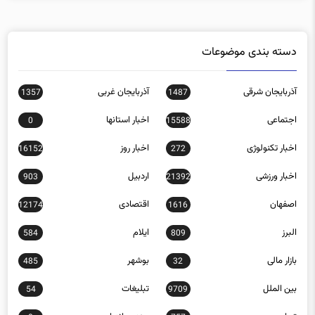
دسته بندی موضوعات
آذربایجان شرقی
آذربایجان غربی
1357
1487
اجتماعی
اخبار استانها
0
15588
اخبار تکنولوژی
اخبار روز
16152
272
اخبار ورزشی
اردبیل
903
21392
اصفهان
اقتصادی
12174
1616
البرز
ایلام
584
809
بازار مالی
بوشهر
485
32
بین الملل
تبلیغات
54
9709
تهران
چند رسانه ای
0
757