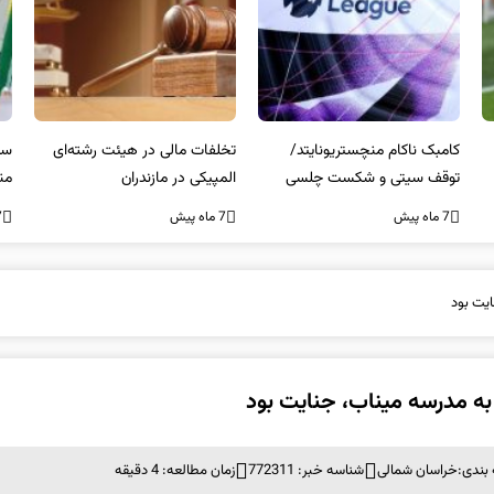
تخلفات مالی در هیئت رشته‌ای
سرپرست فدراسیون کبدی
المپیکی در مازندران
منصوب شد
کن
غی
7 ماه پیش
7 ماه پیش
7 ما
یت بود
ه مدرسه میناب، جنایت بود
بندی:
خراسان شمالی
شناسه خبر: 772311
زمان مطالعه: 4 دقیقه