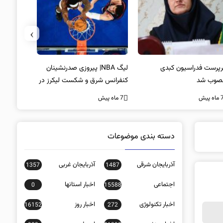
›
لیگ NBA| پیروزی صدرنشینان
خط و نشان مک‌گرگور برای میودر
سکوت محض
فرانس شرق و شکست لیکرز در
غیبت سید
7 ماه پیش
اب جیمز
است؟
ه پیش
7 ماه پیش
دسته بندی موضوعات
آذربایجان شرقی
آذربایجان غربی
1357
1487
اجتماعی
اخبار استانها
0
15588
اخبار تکنولوژی
اخبار روز
16152
272