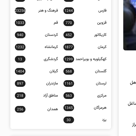
فارس
فرهنگ و هنر
23256
1244
قزوین
قم
1033
770
کاریکاتور
کردستان
940
452
کرمان
کرمانشاه
1232
1877
کهگیلویه و بویراحمد
گردشگری
13
1299
گلستان
گیلان
1404
568
ر هل
لرستان
مازندران
897
1161
مرکزی
مناطق آزاد
218
563
شاغل
هرمزگان
1345
همدان
256
یزد
30
از