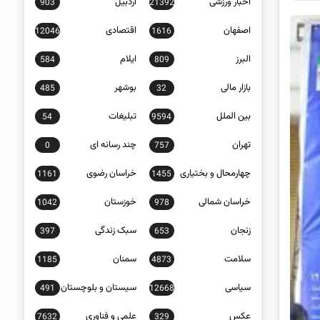
اخبار ورزشی
اردبیل
903
21392
اصفهان
اقتصادی
12046
1616
البرز
ایلام
584
809
بازار مالی
بوشهر
485
32
بین الملل
تبلیغات
54
9594
تهران
چند رسانه ای
0
757
چهارمحال و بختیاری
خراسان رضوی
1161
1455
خراسان شمالی
خوزستان
1042
978
زنجان
سبک زندگی
397
653
سلامت
سمنان
1185
4873
سیاسی
سیستان و بلوچستان
491
12668
عکس
علمی و فناوری
7632
329