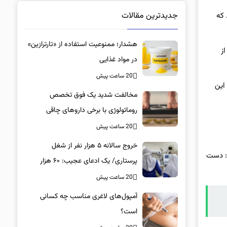
جدیدترین مقالات
 که
هشدار؛ ممنوعیت استفاده از «تارترازین»
ز
در مواد غذایی
20 ساعت پیش
این
مخالفت شدید یک فوق تخصص
روماتولوژی با برخی داروهای چاقی
20 ساعت پیش
خروج سالانه ۵ هزار نفر از شغل
ت: دست
پرستاری/ یک ادعای عجیب: ۶۰ هزار
پرستار خانه‌نشین شدند؟
20 ساعت پیش
آمپول‌های لاغری مناسب چه کسانی
است؟