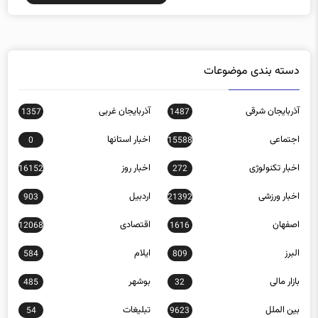
دسته بندی موضوعات
آذربایجان شرقی
آذربایجان غربی
1357
1487
اجتماعی
اخبار استانها
0
15588
اخبار تکنولوژی
اخبار روز
16152
272
اخبار ورزشی
اردبیل
903
21392
اصفهان
اقتصادی
12068
1616
البرز
ایلام
584
809
بازار مالی
بوشهر
485
32
بین الملل
تبلیغات
54
9623