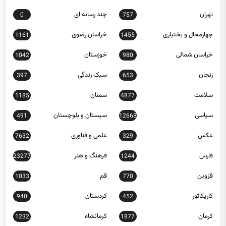
تهران
چند رسانه ای
0
757
چهارمحال و بختیاری
خراسان رضوی
1161
1455
خراسان شمالی
خوزستان
1042
980
زنجان
سبک زندگی
397
653
سلامت
سمنان
1185
4877
سیاسی
سیستان و بلوچستان
491
12668
عکس
علمی و فناوری
7632
329
فارس
فرهنگ و هنر
23277
1244
قزوین
قم
1033
770
کاریکاتور
کردستان
940
452
کرمان
کرمانشاه
1232
1877