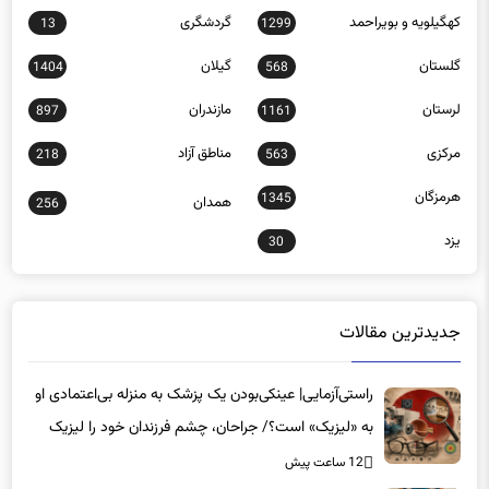
کهگیلویه و بویراحمد
گردشگری
13
1299
گلستان
گیلان
1404
568
لرستان
مازندران
897
1161
مرکزی
مناطق آزاد
218
563
هرمزگان
1345
همدان
256
یزد
30
جدیدترین مقالات
راستی‌آزمایی| عینکی‌بودن یک پزشک به منزله بی‌اعتمادی او
به «لیزیک» است؟/ جراحان، چشم فرزندان خود را لیزیک
می‌کنند؟
12 ساعت پیش