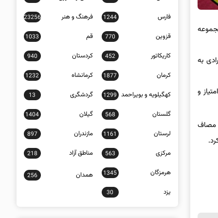
فارس
فرهنگ و هنر
23256
1244
ا کمان مجموعه
قزوین
قم
1033
770
کاریکاتور
کردستان
940
452
 ریکرو انفرادی، انفرادی w1 و کامپوند انفرادی به
کرمان
کرمانشاه
1232
1877
 نعمتی با 630 امتیاز در ماده ریکرو انفرادی سوم شد، فرزانه عسگری با 677 امتیاز در رده دوازدهم قرار گرفت و محمدرضا زندی با 643 امتیاز و
کهگیلویه و بویراحمد
گردشگری
13
1299
گلستان
گیلان
1404
568
ه مصاف
لرستان
مازندران
897
1161
رد.
مرکزی
مناطق آزاد
218
563
هرمزگان
1345
همدان
256
یزد
30