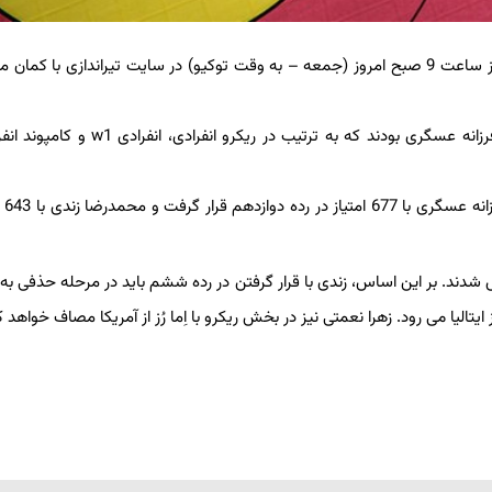
به گزارش خبرنگار اعزامی فارس از توکیو، مسابقات تیراندازی با کمان از ساعت 9 صبح امروز (جمعه – به وقت توکیو) در سایت تیراندازی ب
نمایندگان کشورمان در این رقابت‌ها زهرا نعمتی، محمدرضا زندی و فرزانه عسگری بودند که به ترتیب در
در پایان، زهرا
دند. بر این اساس، زندی با قرار گرفتن در رده ششم باید در مرحله حذفی ب
یتالیا می رود. زهرا نعمتی نیز در بخش ریکرو با اِما رُز از آمریکا مصاف خواهد ک