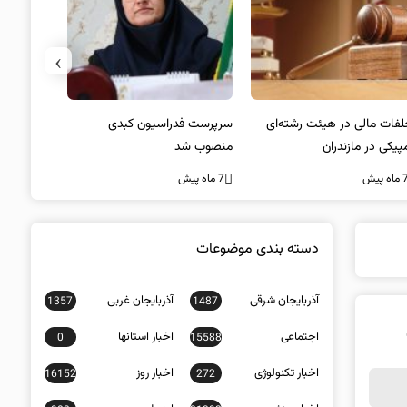
›
لفات مالی در هیئت رشته‌ای
سرپرست فدراسیون کبدی
پیکی در مازندران
منصوب شد
کنفرانس ش
غیاب جیمز
اه پیش
7 ماه پیش
7 ماه پیش
دسته بندی موضوعات
آذربایجان شرقی
آذربایجان غربی
1357
1487
اجتماعی
اخبار استانها
0
15588
اخبار تکنولوژی
اخبار روز
16152
272