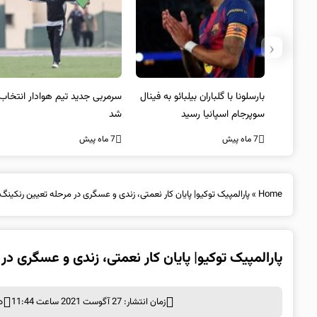
‹
بارسلونا با گلباران بیلبائو به فینال
سرمربی جدید تیم هوادار انتخاب
سوپرجام اسپانیا رسید
شد
7 ماه پیش
7 ماه پیش
Home
»
پارالمپیک توکیو| پایان کار نعمتی، زندی و عسگری در مرحله تعیین رن
پارالمپیک توکیو| پایان کار نعمتی، زندی و عسگری
زمان انتشار: 27 آگوست 2021 ساعت 11:44
د