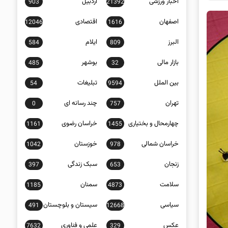
اخبار ورزشی
اردبیل
903
21392
اصفهان
اقتصادی
12046
1616
البرز
ایلام
584
809
بازار مالی
بوشهر
485
32
بین الملل
تبلیغات
54
9594
تهران
چند رسانه ای
0
757
چهارمحال و بختیاری
خراسان رضوی
1161
1455
خراسان شمالی
خوزستان
1042
978
زنجان
سبک زندگی
397
653
سلامت
سمنان
1185
4873
سیاسی
سیستان و بلوچستان
491
12668
عکس
علمی و فناوری
7632
329