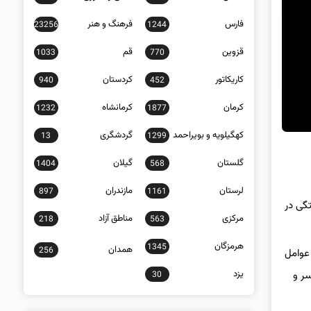
فارس
فرهنگ و هنر
23256
1244
قزوین
قم
1033
770
کاریکاتور
کردستان
940
452
کرمان
کرمانشاه
1232
1877
کهگیلویه و بویراحمد
گردشگری
13
1299
گلستان
گیلان
1404
568
لرستان
مازندران
897
1161
سامانه ۱۱۰ مبنی بر بروز گازگرفتگی در
مرکزی
مناطق آزاد
218
563
هرمزگان
1345
همدان
256
عوامل
یزد
سر و
30