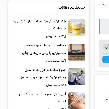
ی به
جدیدترین مقالات
هشدار؛ ممنوعیت استفاده از «تارترازین»
در مواد غذایی
12 ساعت پیش
مخالفت شدید یک فوق تخصص
می
روماتولوژی با برخی داروهای چاقی
12 ساعت پیش
خروج سالانه ۵ هزار نفر از شغل
پرستاری/ یک ادعای عجیب: ۶۰ هزار
پرستار خانه‌نشین شدند؟
12 ساعت پیش
آمپول‌های لاغری مناسب چه کسانی
ده
است؟