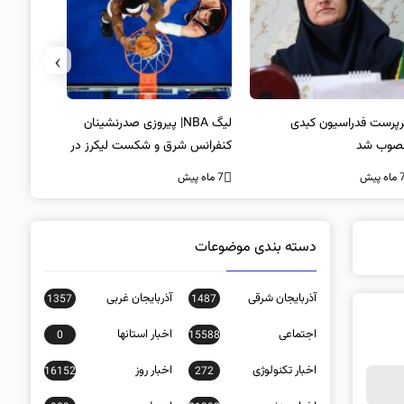
›
پرست فدراسیون کبدی
لیگ NBA| پیروزی صدرنشینان
خط و نشان
صوب شد
کنفرانس شرق و شکست لیکرز در
7 ماه پیش
غیاب جیمز
ه پیش
7 ماه پیش
دسته بندی موضوعات
آذربایجان شرقی
آذربایجان غربی
1357
1487
اجتماعی
اخبار استانها
0
15588
اخبار تکنولوژی
اخبار روز
16152
272