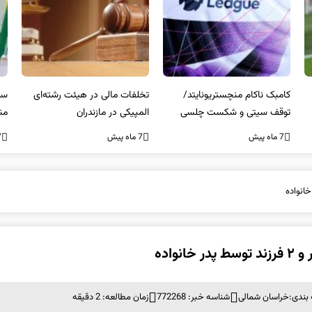
کامبک ناکام منچستریونایتد/
تخلفات مالی در هیئت رشته‌ای
سر
توقف سیتی و شکست چلسی
المپیکی در مازندران
من
7 ماه پیش
7 ماه پیش
7 ما
واده
بندی:
خراسان شمالی
شناسه خبر: 772268
زمان مطالعه: 2 دقیقه