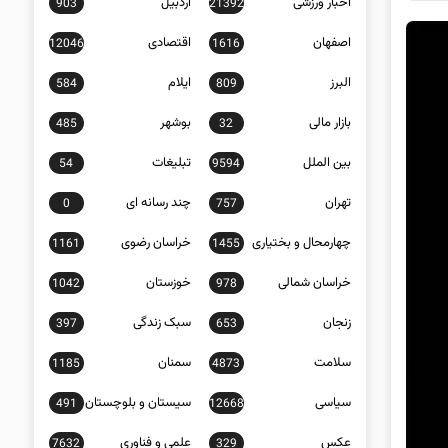
اخبار ورزشی
اردبیل
903
21392
اصفهان
اقتصادی
12046
1616
البرز
ایلام
584
809
بازار مالی
بوشهر
485
32
بین الملل
تبلیغات
54
9594
تهران
چند رسانه ای
0
757
چهارمحال و بختیاری
خراسان رضوی
1161
1455
خراسان شمالی
خوزستان
1042
978
زنجان
سبک زندگی
397
653
سلامت
سمنان
1185
4873
سیاسی
سیستان و بلوچستان
491
12668
عکس
علمی و فناوری
7632
329