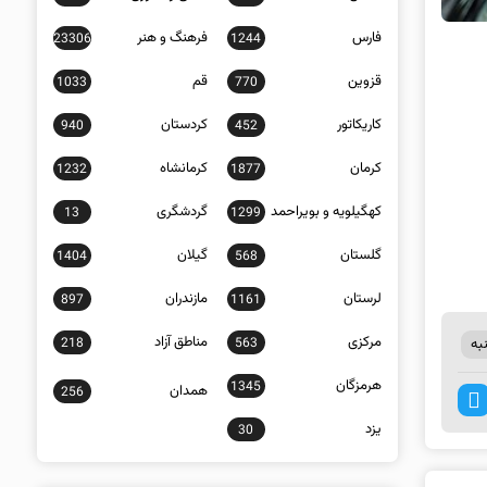
فارس
فرهنگ و هنر
23306
1244
قزوین
قم
1033
770
کاریکاتور
کردستان
940
452
کرمان
کرمانشاه
1232
1877
کهگیلویه و بویراحمد
گردشگری
13
1299
گلستان
گیلان
1404
568
لرستان
مازندران
897
1161
مرکزی
مناطق آزاد
218
563
به
هرمزگان
1345
همدان
256
یزد
30