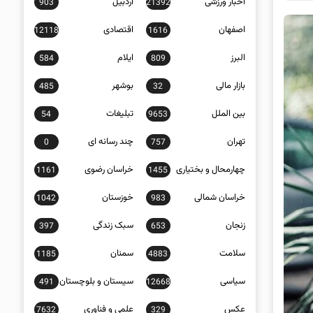
اخبار ورزشی
اردبیل
903
21392
اصفهان
اقتصادی
12118
1616
البرز
ایلام
584
809
بازار مالی
بوشهر
485
32
بین الملل
تبلیغات
54
9653
تهران
چند رسانه ای
0
757
چهارمحال و بختیاری
خراسان رضوی
1161
1455
خراسان شمالی
خوزستان
1042
983
زنجان
سبک زندگی
397
653
سلامت
سمنان
1185
4883
سیاسی
سیستان و بلوچستان
491
12668
عکس
علمی و فناوری
7632
329