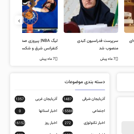
›
پرست فدراسیون کبدی
لیگ NBA| پیروزی صدرنشینان
خط و نشان
صوب شد
کنفرانس شرق و شکست لیکرز در
7 ماه پیش
غیاب جیمز
ه پیش
7 ماه پیش
دسته بندی موضوعات
آذربایجان شرقی
آذربایجان غربی
1357
1487
اجتماعی
اخبار استانها
0
15588
اخبار تکنولوژی
اخبار روز
16152
272