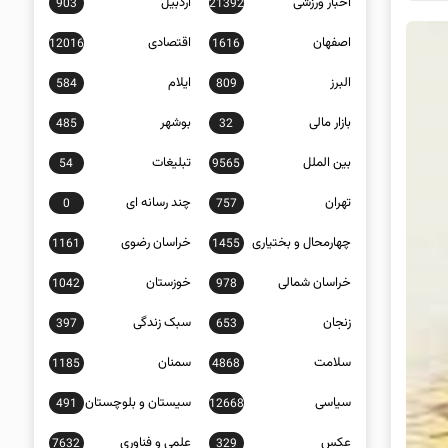
اخبار ورزشی
اردبیل
903
21392
اصفهان
اقتصادی
12016
1616
البرز
ایلام
584
809
بازار مالی
بوشهر
485
32
بین الملل
تبلیغات
54
9565
تهران
چند رسانه ای
0
757
چهارمحال و بختیاری
خراسان رضوی
1161
1455
خراسان شمالی
خوزستان
1042
978
زنجان
سبک زندگی
397
653
سلامت
سمنان
1185
4868
سیاسی
سیستان و بلوچستان
491
12668
عکس
علمی و فناوری
7632
329