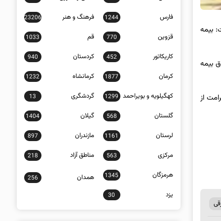
فارس
فرهنگ و هنر
23206
1244
: بیمه
قزوین
قم
1033
770
کاریکاتور
کردستان
940
452
ق بیمه
کرمان
کرمانشاه
1232
1877
کهگیلویه و بویراحمد
گردشگری
13
1299
گرفته، ۶۶۶ میلیارد و ۴۰۰ میلیون ریال غرامت از
گلستان
گیلان
1404
568
لرستان
مازندران
897
1161
مرکزی
مناطق آزاد
218
563
هرمزگان
1345
همدان
256
یزد
30
قی