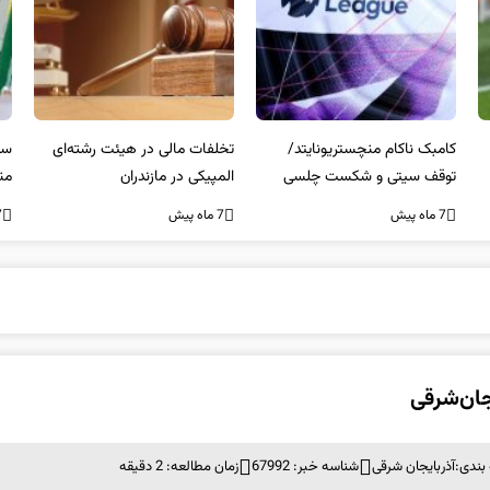
کامبک ناکام منچستریونایتد/
تخلفات مالی در هیئت رشته‌ای
سر
توقف سیتی و شکست چلسی
المپیکی در مازندران
من
7 ماه پیش
7 ماه پیش
7 ما
بندی:
آذربایجان شرقی
شناسه خبر: 67992
زمان مطالعه: 2 دقیقه