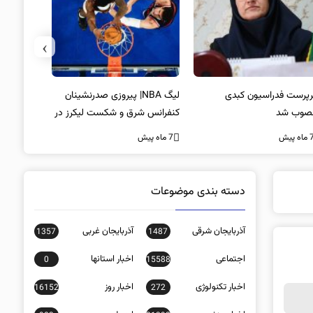
›
پرست فدراسیون کبدی
لیگ NBA| پیروزی صدرنشینان
خط و نشان
صوب شد
کنفرانس شرق و شکست لیکرز در
7 ماه پیش
غیاب جیمز
ه پیش
7 ماه پیش
دسته بندی موضوعات
آذربایجان شرقی
آذربایجان غربی
1357
1487
اجتماعی
اخبار استانها
0
15588
اخبار تکنولوژی
اخبار روز
16152
272