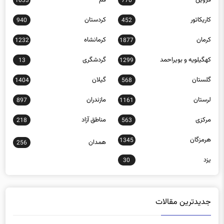
کاریکاتور
کردستان
940
452
کرمان
کرمانشاه
1232
1877
کهگیلویه و بویراحمد
گردشگری
13
1299
گلستان
گیلان
1404
568
لرستان
مازندران
897
1161
مرکزی
مناطق آزاد
218
563
هرمزگان
1345
همدان
256
یزد
30
جدیدترین مقالات
پشت پرده فروش قلم‌های لاغری در باشگاه‌ها و مراکز