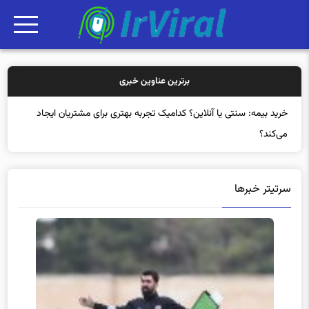
برترین عناوین خبری
خری
سرتیتر خبرها