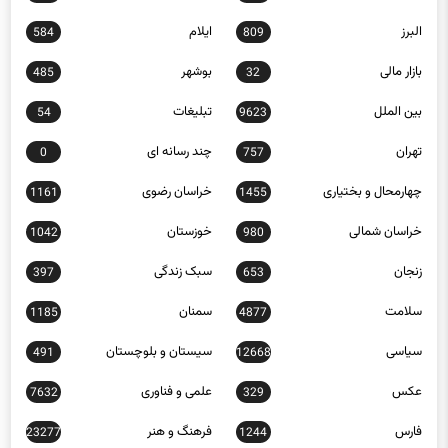
البرز
ایلام
584
809
بازار مالی
بوشهر
485
32
بین الملل
تبلیغات
54
9623
تهران
چند رسانه ای
0
757
چهارمحال و بختیاری
خراسان رضوی
1161
1455
خراسان شمالی
خوزستان
1042
980
زنجان
سبک زندگی
397
653
سلامت
سمنان
1185
4877
سیاسی
سیستان و بلوچستان
491
12668
عکس
علمی و فناوری
7632
329
فارس
فرهنگ و هنر
23277
1244