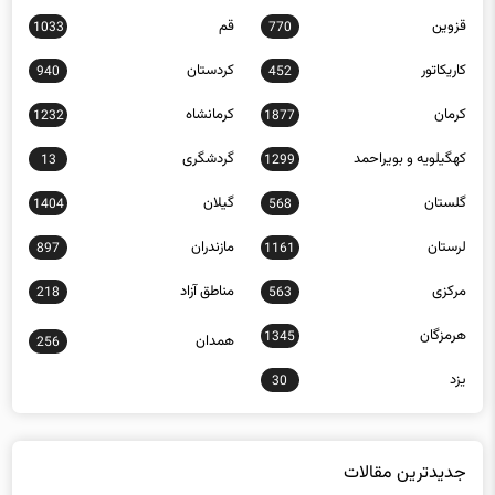
قزوین
قم
1033
770
کاریکاتور
کردستان
940
452
کرمان
کرمانشاه
1232
1877
کهگیلویه و بویراحمد
گردشگری
13
1299
گلستان
گیلان
1404
568
لرستان
مازندران
897
1161
مرکزی
مناطق آزاد
218
563
هرمزگان
1345
همدان
256
یزد
30
جدیدترین مقالات