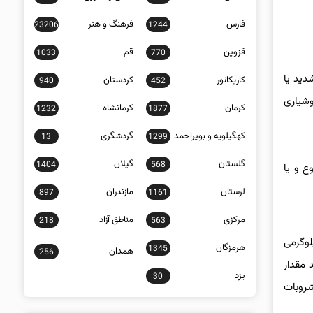
فارس
فرهنگ و هنر
23206
1244
قزوین
قم
1033
770
دید یا
کاریکاتور
کردستان
940
452
دن هوشیاری
کرمان
کرمانشاه
1232
1877
کهگیلویه و بویراحمد
گردشگری
13
1299
گلستان
گیلان
1404
568
ع و یا
لرستان
مازندران
897
1161
مرکزی
مناطق آزاد
218
563
دی عرق می‌ کند و به این ترتیب آب بدن از دست می‌ رود. در یک روز معمول یک فرد ۵۸ کیلوگرمی
هرمزگان
1345
همدان
256
د. اگر نمی‌ توانید مقدار
یزد
30
شروبات