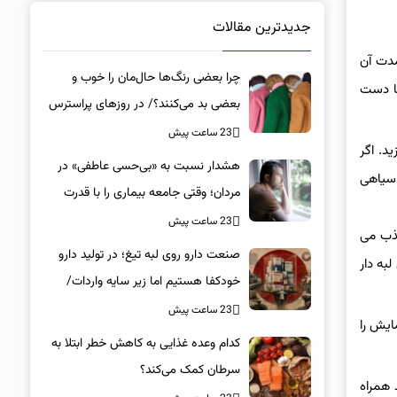
جدیدترین مقالات
مدت آن
چرا بعضی رنگ‌ها حال‌مان را خوب و
ضعف به شما دست
بعضی بد می‌کنند؟/ در روزهای پراسترس
این رنگ‌ها را بپوشید
23 ساعت پیش
د. اگر
هشدار نسبت به «بی‌حسی عاطفی» در
 سیاهی
مردان؛ وقتی جامعه بیماری را با قدرت
اشتباه می‌گیرد
23 ساعت پیش
جذب می
صنعت دارو روی لبه تیغ؛ در تولید دارو
لبه دار
خودکفا هستیم اما زیر سایه واردات/
کدام داروها این روزها کمیاب شده‌اند؟/
23 ساعت پیش
ایش را
«کشور سه ماه ذخیره دارویی دارد»
کدام وعده غذایی به کاهش خطر ابتلا به
سرطان کمک می‌کند؟
 همراه