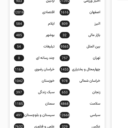
اخبار ورزشی
اردبیل
903
21392
اصفهان
اقتصادی
12016
1616
البرز
ایلام
584
809
بازار مالی
بوشهر
485
32
بین الملل
تبلیغات
54
9565
تهران
چند رسانه ای
0
757
چهارمحال و بختیاری
خراسان رضوی
1161
1455
خراسان شمالی
خوزستان
1042
978
زنجان
سبک زندگی
397
653
سلامت
سمنان
1185
4868
سیاسی
سیستان و بلوچستان
491
12668
عکس
علمی و فناوری
7632
329