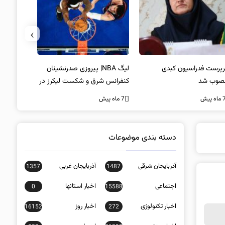
›
پرست فدراسیون کبدی
لیگ NBA| پیروزی صدرنشینان
خط و نشان
صوب شد
کنفرانس شرق و شکست لیکرز در
7 ماه پیش
غیاب جیمز
ه پیش
7 ماه پیش
دسته بندی موضوعات
آذربایجان شرقی
آذربایجان غربی
1357
1487
اجتماعی
اخبار استانها
0
15588
اخبار تکنولوژی
اخبار روز
16152
272