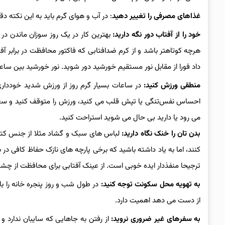
غذاهای مصرفی را تغییر دهید
: در آب و هوای گرم باید به این نکته د
خود را از آفتاب دور نگه دارید:
بهترین کار در یک روز سوزان ماندن در
داد فورا از مقابل نور مستقیم خورشید دور شوید. نور خورشید بین ساعت ۱۱ صبح تا ۳ بعدازظهر بیشترین خطر را د
منطقی ورزش کنید:
در ساعات بسیار گرم روز از ورزش شدید خودداری 
احساس نفس‌تنگی یا تپش قلب می‌ کنید، ورزش را متوقف کنید و سعی 
می ‌رود یا دارید بی حال می‌ شوید استراحت کنید.
بدن تان را خنک نگاه دارید:
لباس‌ های سبک و گشاد مثلا از جنس کتان
‌کنند، اما به یاد داشته باشید که برخی پارچه‌ های نازک حفاظ کافی در 
ترجیحا منفذدار ایده‌ خوبی است. از عینک آفتابی برای محافظت از چشم
به تهویه محل سکونت توجه کنید:
در طول شب و روز پنجره‌ خانه را ب
از دست می دهد ‌اهمیت دارد.
به سفرهای غیر ضروری نروید:
از رفتن به جاهایی که سایبان ندارد و