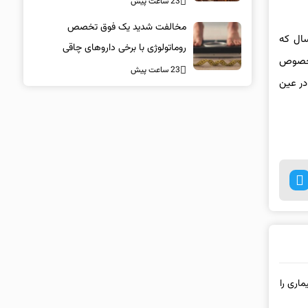
23 ساعت پیش
مخالفت شدید یک فوق تخصص
به گرمای هوا و نور تند آفتاب حساسند، شامل کودکان زیر چهارسال و افراد بالای ۶۵ سال که
روماتولوژی با برخی داروهای چاقی
ه خصوص
23 ساعت پیش
در عین
اری را