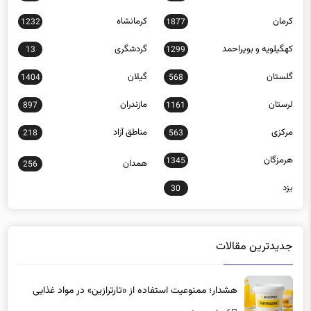
کرمان
کرمانشاه
1232
1877
کهگیلویه و بویراحمد
گردشگری
13
1299
گلستان
گیلان
1404
568
لرستان
مازندران
897
1161
مرکزی
مناطق آزاد
218
563
هرمزگان
1345
همدان
256
یزد
30
جدیدترین مقالات
هشدار؛ ممنوعیت استفاده از «تارترازین» در مواد غذایی