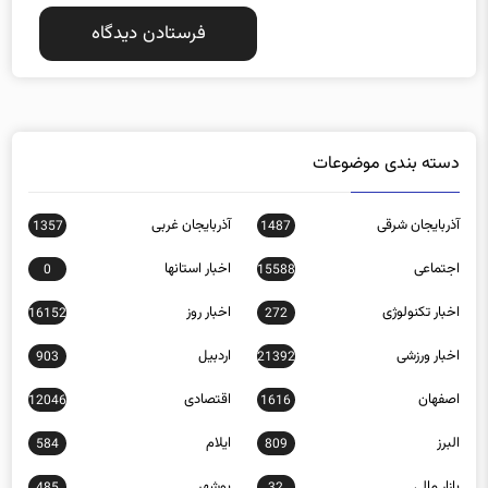
دسته بندی موضوعات
آذربایجان شرقی
آذربایجان غربی
1357
1487
اجتماعی
اخبار استانها
0
15588
اخبار تکنولوژی
اخبار روز
16152
272
اخبار ورزشی
اردبیل
903
21392
اصفهان
اقتصادی
12046
1616
البرز
ایلام
584
809
بازار مالی
بوشهر
485
32