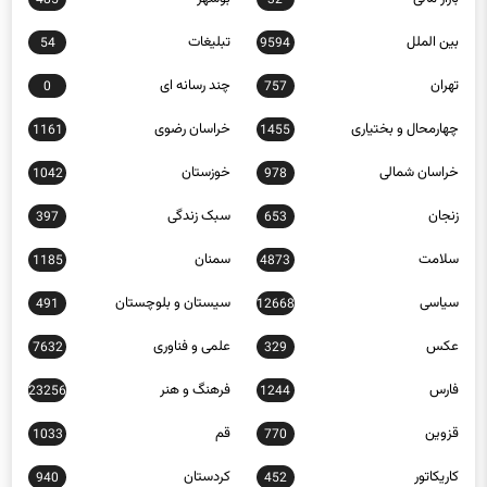
بین الملل
تبلیغات
54
9594
تهران
چند رسانه ای
0
757
چهارمحال و بختیاری
خراسان رضوی
1161
1455
خراسان شمالی
خوزستان
1042
978
زنجان
سبک زندگی
397
653
سلامت
سمنان
1185
4873
سیاسی
سیستان و بلوچستان
491
12668
عکس
علمی و فناوری
7632
329
فارس
فرهنگ و هنر
23256
1244
قزوین
قم
1033
770
کاریکاتور
کردستان
940
452