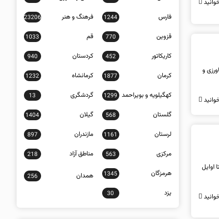
وانید
فارس
فرهنگ و هنر
23206
1244
قزوین
قم
1033
770
کاریکاتور
کردستان
940
452
 هکتار از اراضی کشاورزی و
کرمان
کرمانشاه
1232
1877
کهگیلویه و بویراحمد
گردشگری
13
1299
وانید
گلستان
گیلان
1404
568
لرستان
مازندران
897
1161
مرکزی
مناطق آزاد
218
563
 اوایل
هرمزگان
1345
همدان
256
یزد
30
وانید