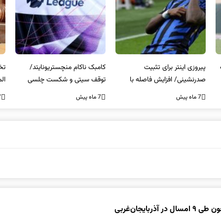
کامبک ناکام منچستریونایتد/
تخلفات مالی در هیئت رشته‌ای
سر
توقف سیتی و شکست چلسی
المپیکی در مازندران
من
7 ماه پیش
7 ماه پیش
7 ما