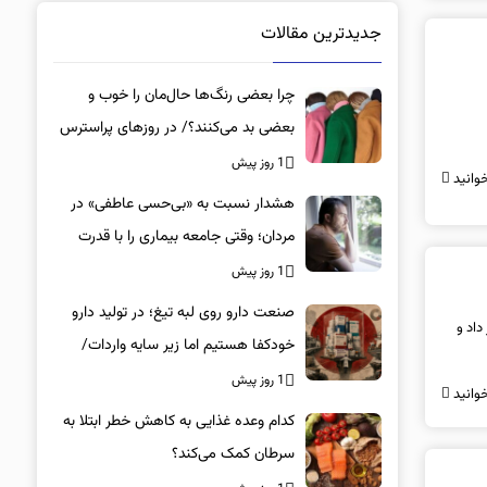
جدیدترین مقالات
چرا بعضی رنگ‌ها حال‌مان را خوب و
بعضی بد می‌کنند؟/ در روزهای پراسترس
این رنگ‌ها را بپوشید
1 روز پیش
وانید
هشدار نسبت به «بی‌حسی عاطفی» در
مردان؛ وقتی جامعه بیماری را با قدرت
اشتباه می‌گیرد
1 روز پیش
صنعت دارو روی لبه تیغ؛ در تولید دارو
داد و
خودکفا هستیم اما زیر سایه واردات/
کدام داروها این روزها کمیاب شده‌اند؟/
1 روز پیش
وانید
«کشور سه ماه ذخیره دارویی دارد»
کدام وعده غذایی به کاهش خطر ابتلا به
سرطان کمک می‌کند؟