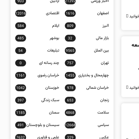
اخبار ورزشی
اردبیل
903
21392
اصفهان
اقتصادی
12016
1616
وانید
البرز
ایلام
584
809
بازار مالی
بوشهر
485
32
سعه
بین الملل
تبلیغات
54
9565
تهران
چند رسانه ای
0
757
چهارمحال و بختیاری
خراسان رضوی
1161
1455
خراسان شمالی
خوزستان
وانید
1042
978
زنجان
سبک زندگی
397
653
سلامت
سمنان
1185
4868
سیاسی
سیستان و بلوچستان
491
12668
عکس
علمی و فناوری
7632
329