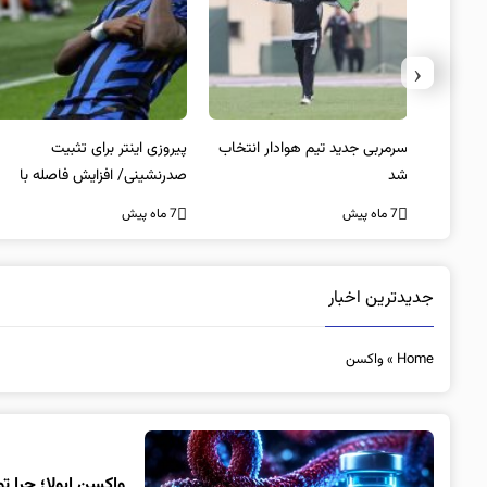
‹
 به فینال
سرمربی جدید تیم هوادار انتخاب
پیروزی اینتر برای تثبیت
شد
صدرنشینی/ افزایش فاصله با
ناپولی
7 ماه پیش
7 ماه پیش
جدیدترین اخبار
Home
»
واکسن
واکسن ابولا؛ چرا 