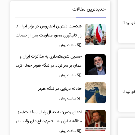
جدیدترین مقالات
وانید
شکست دکترین اختاپوس در برابر ایران /
راز تاب‌آوری محور مقاومت پس از ضربات
سنگین / چرا آمریکا باید راه دیپلماسی را
5 ساعت پیش
برگزیند؟
حسین شریعتمداری به مذاکرات ایران و
عمان بر سر تردد در تنگه هرمز حمله کرد:
دارید تنگه را برای امریکا باز می کنید
5 ساعت پیش
حادثه دریایی در تنگه هرمز
وانید
5 ساعت پیش
ادعای ونس: به دنبال پایان موفقیت‌آمیز
مناقشه ایران هستیم/جناح‌های رقیب در
داخل ایران، این کشور را به جهات مختلف
5 ساعت پیش