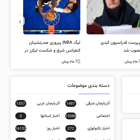
›
پرست فدراسیون کبدی
لیگ NBA| پیروزی صدرنشینان
خط و نشان
صوب شد
کنفرانس شرق و شکست لیکرز در
7 ماه پیش
غیاب جیمز
ه پیش
7 ماه پیش
دسته بندی موضوعات
آذربایجان شرقی
آذربایجان غربی
1357
1487
اجتماعی
اخبار استانها
0
15588
اخبار تکنولوژی
اخبار روز
16152
272