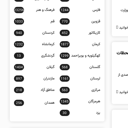
فارس
فرهنگ و هنر
زارت
23256
1244
قزوین
قم
1033
770
وانید
کاریکاتور
کردستان
940
452
کرمان
کرمانشاه
1232
1877
 آخرین لحظات
کهگیلویه و بویراحمد
گردشگری
13
1299
گلستان
گیلان
1404
568
«آنفلوانزا» همراه بود و در مقاطعی نظام درمان را تحت فشار قرار داد. سهم ۳۴ درصدی از
لرستان
مازندران
897
1161
مرکزی
مناطق آزاد
218
563
وانید
هرمزگان
1345
همدان
256
یزد
30