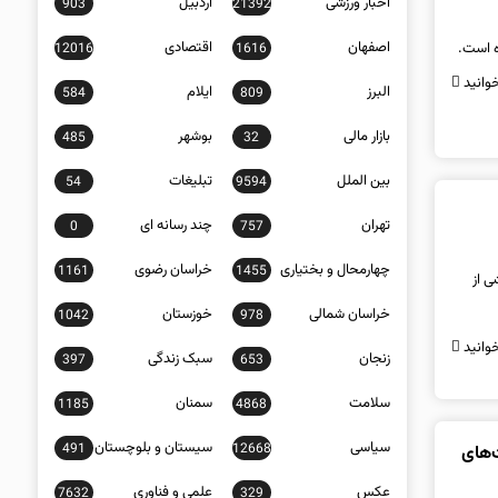
اخبار ورزشی
اردبیل
903
21392
اصفهان
اقتصادی
ه است.
12016
1616
وانید
البرز
ایلام
584
809
بازار مالی
بوشهر
485
32
بین الملل
تبلیغات
54
9594
تهران
چند رسانه ای
0
757
چهارمحال و بختیاری
خراسان رضوی
1161
1455
ی از
خراسان شمالی
خوزستان
1042
978
وانید
زنجان
سبک زندگی
397
653
سلامت
سمنان
1185
4868
سیاسی
سیستان و بلوچستان
491
12668
وسی که ۳۴ درصد عفونت‌های
عکس
علمی و فناوری
7632
329