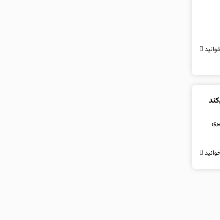
وانید
کند
یری
وانید