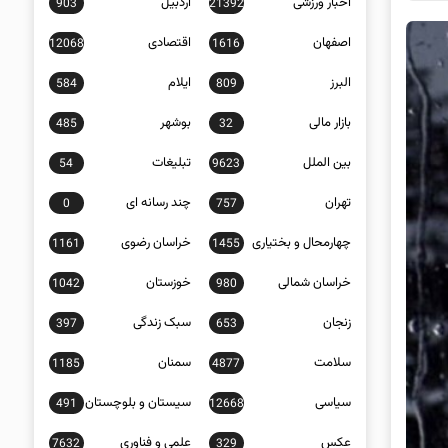
اخبار ورزشی
اردبیل
903
21392
اصفهان
اقتصادی
12068
1616
البرز
ایلام
584
809
بازار مالی
بوشهر
485
32
بین الملل
تبلیغات
54
9623
تهران
چند رسانه ای
0
757
چهارمحال و بختیاری
خراسان رضوی
1161
1455
خراسان شمالی
خوزستان
1042
980
زنجان
سبک زندگی
397
653
سلامت
سمنان
1185
4877
سیاسی
سیستان و بلوچستان
491
12668
عکس
علمی و فناوری
7632
329