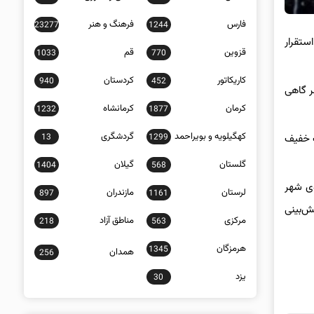
فارس
فرهنگ و هنر
23277
1244
ستقرار
قزوین
قم
1033
770
کاریکاتور
کردستان
940
452
ر گاهی
کرمان
کرمانشاه
1232
1877
کهگیلویه و بویراحمد
گردشگری
13
1299
ف خفیف
گلستان
گیلان
1404
568
نه دمای هوی شهر
لرستان
مازندران
897
1161
 استان پیش‌بینی
مرکزی
مناطق آزاد
218
563
هرمزگان
1345
همدان
256
یزد
30