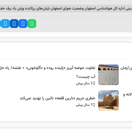
بینی اداره کل هواشناسی اصفهان وضعیت هوای اصفهان بارش‌های پراکنده وزش باد برف خف
ن/زمان
تفاوت حوضه آبریز «زاینده رود» و «گاوخونی» + نقشه/ راه حل
آب چیست؟
1 سال پیش
نه و
خطری حریم «نارین قلعه‌» نائین را تهدید نمی‌کند
1 سال پیش