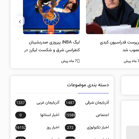
›
پرست فدراسیون کبدی
لیگ NBA| پیروزی صدرنشینان
خط و نشان
صوب شد
کنفرانس شرق و شکست لیکرز در
7 ماه پیش
غیاب جیمز
ه پیش
7 ماه پیش
دسته بندی موضوعات
آذربایجان شرقی
آذربایجان غربی
1357
1487
اجتماعی
اخبار استانها
0
15588
اخبار تکنولوژی
اخبار روز
16152
272