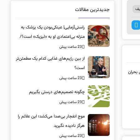
جدیدترین مقالات
یف
راستی‌آزمایی| عینکی‌بودن یک پزشک به
منزله بی‌اعتمادی او به «لیزیک» است؟/
جراحان، چشم فرزندان خود را لیزیک
23 ساعت پیش
می‌کنند؟
از بین رژیم‌های غذایی کدام یک مطمئن‌تر
است؟‌
 بحران
23 ساعت پیش
چگونه تصمیم‌های درستی بگیریم
23 ساعت پیش
موج انفجار بی‌صدا می‌کشد؛ این علائم را
هرگز نادیده نگیرید
23 ساعت پیش