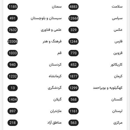
سیاسی
سیستان و بلوچستان
491
12668
عکس
علمی و فناوری
7632
329
فارس
فرهنگ و هنر
23306
1244
قزوین
قم
1033
770
کاریکاتور
کردستان
940
452
کرمان
کرمانشاه
1232
1877
کهگیلویه و بویراحمد
گردشگری
13
1299
گلستان
گیلان
1404
568
لرستان
مازندران
897
1161
مرکزی
مناطق آزاد
218
563
هرمزگان
1345
همدان
256