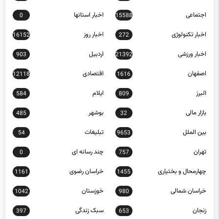
اجتماعی
اخبار استانها
0
15588
اخبار تکنولوژی
اخبار روز
16152
272
اخبار ورزشی
اردبیل
903
21392
اصفهان
اقتصادی
12118
1616
البرز
ایلام
584
809
بازار مالی
بوشهر
485
32
بین الملل
تبلیغات
54
9653
تهران
چند رسانه ای
0
757
چهارمحال و بختیاری
خراسان رضوی
1161
1455
خراسان شمالی
خوزستان
1042
980
زنجان
سبک زندگی
397
653
سلامت
سمنان
1185
4883