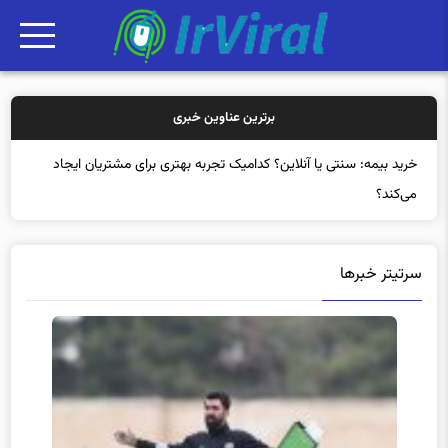
برترین عناوین خبری
خری
سرتیتر خبرها