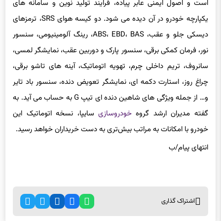
یکپارچه خودرو در آن دیده می شود. دو کیسه هوای SRS، ترمزهای
دیسکی جلو و عقب، ABS، EBD، BAS، رینگ آلومینیومی، سنسور
نور، فرمان کمکی برقی، سنسور پارک و دوربین عقب، نمایشگر لمسی،
سانروف، تریم داخلی چرم، تهویه اتوماتیک، آینه های تاشو برقی،
چراغ روز، استارت دکمه ای، نمایشگر تعویض دنده، سنسور باد تایر
و… از جمله ویژگی های شاهین دنده ای تیپ G به حساب می آید. به
گفته مدیران ارشد گروه
خودروسازی
سایپا، نسخه اتوماتیک این
خودرو با امکانات به مراتب بیش‌تری به دست خریداران خواهد رسید.
انتهای پیام/ب
اشتراک گذاری