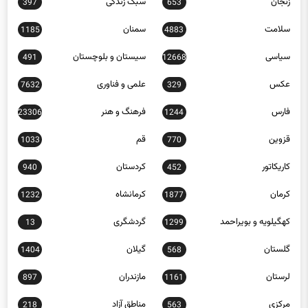
سلامت
سمنان
1185
4883
سیاسی
سیستان و بلوچستان
491
12668
عکس
علمی و فناوری
7632
329
فارس
فرهنگ و هنر
23306
1244
قزوین
قم
1033
770
کاریکاتور
کردستان
940
452
کرمان
کرمانشاه
1232
1877
کهگیلویه و بویراحمد
گردشگری
13
1299
گلستان
گیلان
1404
568
لرستان
مازندران
897
1161
مرکزی
مناطق آزاد
218
563