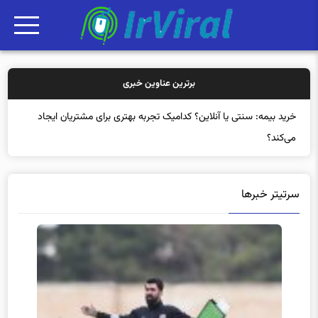
برترین عناوین خبری
خری
سرتیتر خبرها