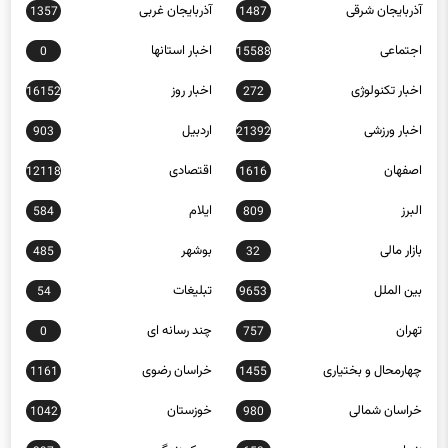
اجتماعی
اخبار استانها
0
15588
اخبار تکنولوژی
اخبار روز
16152
272
اخبار ورزشی
اردبیل
903
21392
اصفهان
اقتصادی
12118
1616
البرز
ایلام
584
809
بازار مالی
بوشهر
485
32
بین الملل
تبلیغات
54
9653
تهران
چند رسانه ای
0
757
چهارمحال و بختیاری
خراسان رضوی
1161
1455
خراسان شمالی
خوزستان
1042
980
زنجان
سبک زندگی
397
653