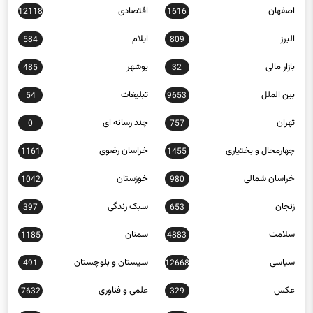
اصفهان
اقتصادی
12118
1616
البرز
ایلام
584
809
بازار مالی
بوشهر
485
32
بین الملل
تبلیغات
54
9653
تهران
چند رسانه ای
0
757
چهارمحال و بختیاری
خراسان رضوی
1161
1455
خراسان شمالی
خوزستان
1042
980
زنجان
سبک زندگی
397
653
سلامت
سمنان
1185
4883
سیاسی
سیستان و بلوچستان
491
12668
عکس
علمی و فناوری
7632
329