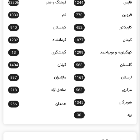
فارس
فرهنگ و هنر
23306
1244
قزوین
قم
1033
770
کاریکاتور
کردستان
940
452
کرمان
کرمانشاه
1232
1877
کهگیلویه و بویراحمد
گردشگری
13
1299
گلستان
گیلان
1404
568
لرستان
مازندران
897
1161
مرکزی
مناطق آزاد
218
563
هرمزگان
1345
همدان
256
یزد
30