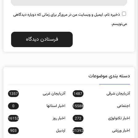
ذخیره نام، ایمیل و وبسایت من در مرورگر برای زمانی که دوباره دیدگاهی
می‌نویسم.
دسته بندی موضوعات
آذربایجان شرقی
آذربایجان غربی
1357
1487
اجتماعی
اخبار استانها
0
15588
اخبار تکنولوژی
اخبار روز
16152
272
اخبار ورزشی
اردبیل
903
21392