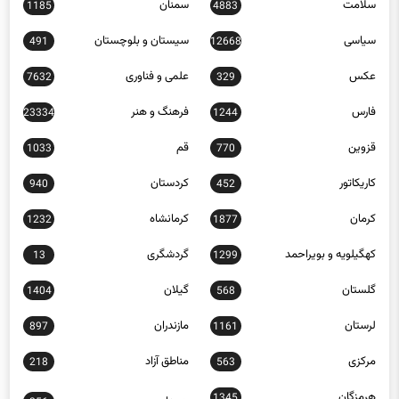
سیاسی
سیستان و بلوچستان
491
12668
عکس
علمی و فناوری
7632
329
فارس
فرهنگ و هنر
23334
1244
قزوین
قم
1033
770
کاریکاتور
کردستان
940
452
کرمان
کرمانشاه
1232
1877
کهگیلویه و بویراحمد
گردشگری
13
1299
گلستان
گیلان
1404
568
لرستان
مازندران
897
1161
مرکزی
مناطق آزاد
218
563
هرمزگان
1345
همدان
256