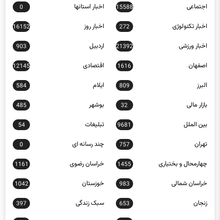
اخبار تکنولوژی
اخبار روز
16152
272
اخبار ورزشی
اردبیل
903
21392
اصفهان
اقتصادی
12145
1616
البرز
ایلام
584
809
بازار مالی
بوشهر
485
32
بین الملل
تبلیغات
54
9681
تهران
چند رسانه ای
0
757
چهارمحال و بختیاری
خراسان رضوی
1161
1455
خراسان شمالی
خوزستان
1042
983
زنجان
سبک زندگی
397
653
سلامت
سمنان
1185
4883