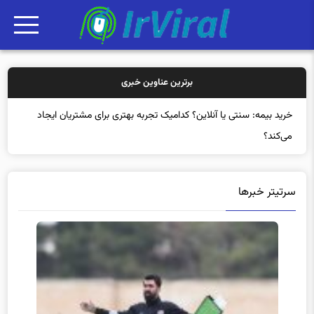
برترین عناوین خبری
خری
سرتیتر خبرها