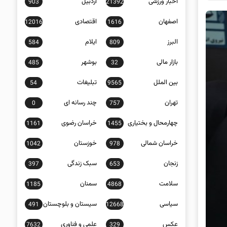
اخبار ورزشی
اردبیل
903
21392
اصفهان
اقتصادی
12016
1616
البرز
ایلام
584
809
بازار مالی
بوشهر
485
32
بین الملل
تبلیغات
54
9565
تهران
چند رسانه ای
0
757
چهارمحال و بختیاری
خراسان رضوی
1161
1455
خراسان شمالی
خوزستان
1042
978
زنجان
سبک زندگی
397
653
سلامت
سمنان
1185
4868
سیاسی
سیستان و بلوچستان
491
12668
عکس
علمی و فناوری
7632
329