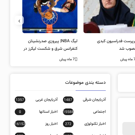
›
پرست فدراسیون کبدی
لیگ NBA| پیروزی صدرنشینان
خط و نشان
صوب شد
کنفرانس شرق و شکست لیکرز در
7 ماه پیش
غیاب جیمز
ه پیش
7 ماه پیش
دسته بندی موضوعات
آذربایجان شرقی
آذربایجان غربی
1357
1487
اجتماعی
اخبار استانها
0
15588
اخبار تکنولوژی
اخبار روز
16152
272