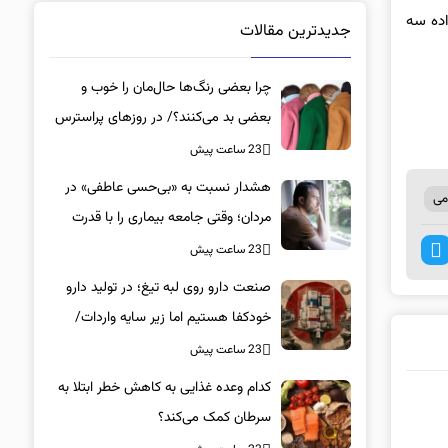
اده سه
جدیدترین مقالات
چرا بعضی رنگ‌ها حال‌مان را خوب و
بعضی بد می‌کنند؟/ در روزهای پراسترس
این رنگ‌ها را بپوشید
23 ساعت پیش
هشدار نسبت به «بی‌حسی عاطفی» در
می
مردان؛ وقتی جامعه بیماری را با قدرت
اشتباه می‌گیرد
23 ساعت پیش
صنعت دارو روی لبه تیغ؛ در تولید دارو
خودکفا هستیم اما زیر سایه واردات/
کدام داروها این روزها کمیاب شده‌اند؟/
23 ساعت پیش
«کشور سه ماه ذخیره دارویی دارد»
کدام وعده غذایی به کاهش خطر ابتلا به
سرطان کمک می‌کند؟