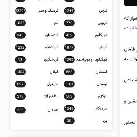
فارس
فرهنگ و هنر
23206
1244
واز که
قزوین
قم
1033
770
انواده
کاریکاتور
کردستان
940
452
کرمان
کرمانشاه
1232
1877
ر فضای
قان به
کهگیلویه و بویراحمد
گردشگری
13
1299
گلستان
گیلان
1404
568
شتباهی
لرستان
مازندران
897
1161
مرکزی
مناطق آزاد
218
563
حقیق و
هرمزگان
1345
همدان
256
یزد
30
 دستور