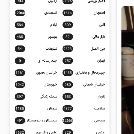
اخبار ورزشی
اردبیل
903
21392
اصفهان
اقتصادی
12068
1616
البرز
ایلام
584
809
بازار مالی
بوشهر
485
32
بین الملل
تبلیغات
54
9623
تهران
چند رسانه ای
0
757
چهارمحال و بختیاری
خراسان رضوی
1161
1455
خراسان شمالی
خوزستان
1042
980
زنجان
سبک زندگی
397
653
سلامت
سمنان
1185
4877
سیاسی
سیستان و بلوچستان
491
12668
عکس
علمی و فناوری
7632
329