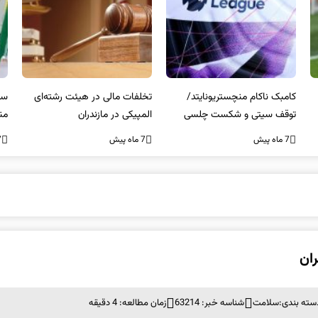
کامبک ناکام منچستریونایتد/
تخلفات مالی در هیئت رشته‌ای
سر
توقف سیتی و شکست چلسی
المپیکی در مازندران
من
7 ماه پیش
7 ماه پیش
7 ما
ان
سته بندی:
سلامت
شناسه خبر: 63214
زمان مطالعه: 4 دقیقه