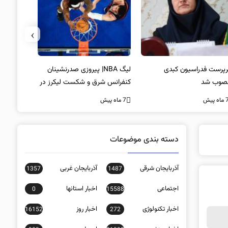
›
پرست فدراسیون کبدی
لیگ NBA| پیروزی صدرنشینان
خط و نشان
صوب شد
کنفرانس شرق و شکست لیکرز در
7 ماه پیش
غیاب جیمز
ه پیش
7 ماه پیش
دسته بندی موضوعات
آذربایجان شرقی
آذربایجان غربی
1357
1487
اجتماعی
اخبار استانها
0
15588
اخبار تکنولوژی
اخبار روز
16152
272