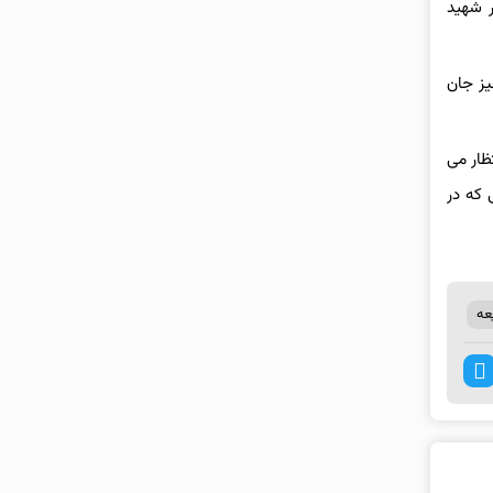
اه سال جاری) در مسجد «امام بارگاه فاطمیه»، بزرگترین مسجد شیعیان در قندهار بیش از ۴۰ نفر شهید
جد «سیدآباد» شیعیان در ولایت قندوز ۴۶ نفر دیگر نیز جان
بر این انتظار می
 که در
عه