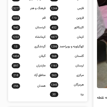
فارس
فرهنگ و هنر
23277
1244
قزوین
قم
1033
770
کاریکاتور
کردستان
940
452
کرمان
کرمانشاه
1232
1877
کهگیلویه و بویراحمد
گردشگری
13
1299
گلستان
گیلان
1404
568
لرستان
مازندران
897
1161
مرکزی
مناطق آزاد
218
563
هرمزگان
1345
همدان
256
یزد
30
ادثه از سه نقطه