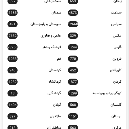
زنجان
سبک زندگی
397
653
سلامت
سمنان
1185
4873
سیاسی
سیستان و بلوچستان
491
12668
عکس
علمی و فناوری
7632
329
فارس
فرهنگ و هنر
23256
1244
قزوین
قم
1033
770
کاریکاتور
کردستان
940
452
کرمان
کرمانشاه
1232
1877
کهگیلویه و بویراحمد
گردشگری
13
1299
گلستان
گیلان
1404
568
لرستان
مازندران
897
1161
مرکزی
مناطق آزاد
218
563