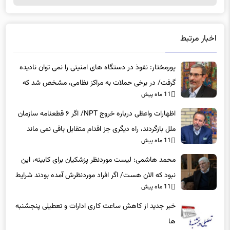
اخبار مرتبط
پورمختار: نفوذ در دستگاه های امنیتی را نمی توان نادیده
گرفت/ در برخی حملات به مراکز نظامی، مشخص شد که
11 ماه پیش
عوامل نفوذی دخیل بوده‌اند
اظهارات واعظی درباره خروج NPT/ اگر ۶ قطعنامه سازمان
ملل بازگردند، راه دیگری جز اقدام متقابل باقی نمی‌ ماند
11 ماه پیش
محمد هاشمی: لیست موردنظر پزشکیان برای کابینه، این
نبود که الان هست/ اگر افراد موردنظرش آمده بودند شرایط
11 ماه پیش
بهتر بود
خبر جدید از کاهش ساعت کاری ادارات و تعطیلی پنجشنبه
ها