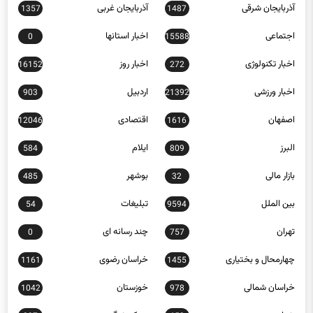
آذربایجان شرقی
آذربایجان غربی
1357
1487
اجتماعی
اخبار استانها
0
15588
اخبار تکنولوژی
اخبار روز
16152
272
اخبار ورزشی
اردبیل
903
21392
اصفهان
اقتصادی
12046
1616
البرز
ایلام
584
809
بازار مالی
بوشهر
485
32
بین الملل
تبلیغات
54
9594
تهران
چند رسانه ای
0
757
چهارمحال و بختیاری
خراسان رضوی
1161
1455
خراسان شمالی
خوزستان
1042
978