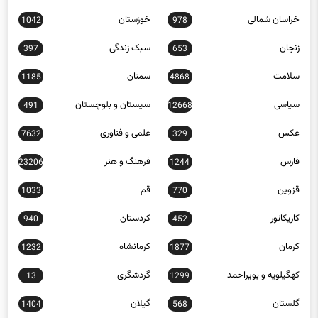
خراسان شمالی
خوزستان
1042
978
زنجان
سبک زندگی
397
653
سلامت
سمنان
1185
4868
سیاسی
سیستان و بلوچستان
491
12668
عکس
علمی و فناوری
7632
329
فارس
فرهنگ و هنر
23206
1244
قزوین
قم
1033
770
کاریکاتور
کردستان
940
452
کرمان
کرمانشاه
1232
1877
کهگیلویه و بویراحمد
گردشگری
13
1299
گلستان
گیلان
1404
568