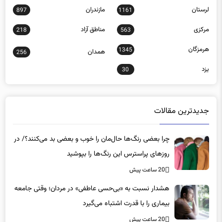
لرستان
مازندران
897
1161
مرکزی
مناطق آزاد
218
563
هرمزگان
1345
همدان
256
یزد
30
جدیدترین مقالات
چرا بعضی رنگ‌ها حال‌مان را خوب و بعضی بد می‌کنند؟/ در
روزهای پراسترس این رنگ‌ها را بپوشید
20 ساعت پیش
هشدار نسبت به «بی‌حسی عاطفی» در مردان؛ وقتی جامعه
بیماری را با قدرت اشتباه می‌گیرد
20 ساعت پیش