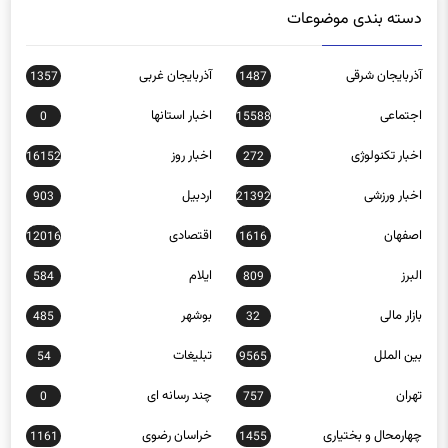
دسته بندی موضوعات
آذربایجان شرقی
آذربایجان غربی
1357
1487
اجتماعی
اخبار استانها
0
15588
اخبار تکنولوژی
اخبار روز
16152
272
اخبار ورزشی
اردبیل
903
21392
اصفهان
اقتصادی
12016
1616
البرز
ایلام
584
809
بازار مالی
بوشهر
485
32
بین الملل
تبلیغات
54
9565
تهران
چند رسانه ای
0
757
چهارمحال و بختیاری
خراسان رضوی
1161
1455