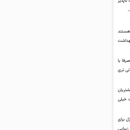
ناپذیر
.
 هستند
بهداشت
رفا با
نی تری
شتریان
ت خیلی
ل برای
زیبایی