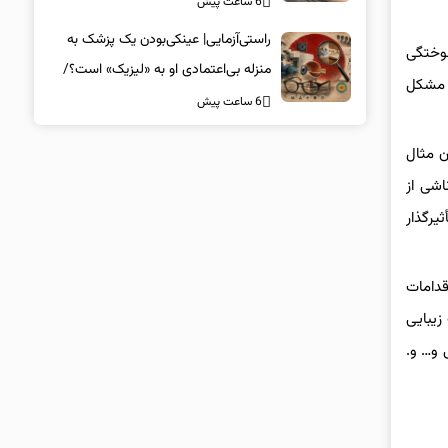
6 ساعت پیش
راستی‌آزمایی| عینکی‌بودن یک پزشک به
سوختگی
منزله بی‌اعتمادی او به «لیزیک» است؟/
… مشکل
جراحان، چشم فرزندان خود را لیزیک
6 ساعت پیش
می‌کنند؟
ن مثال
اشی از
رگذار
قدامات
زیبایی
 و… و.