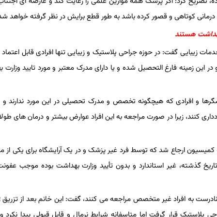
اده، تصریح کرد: اگر پزشک همه موازین علمی را رعایت کند و عارضه ای اجتناب 
ام درمانی کوتاهی و قصور کرده باشد به طور قطع برایش در نظر گرفته خواهد شد
 بهداشت هستند
خدمات زیبایی گفت: در حوزه جراحی پلاستیک و زیبایی تنها افرادی قابل اعتماد
ر این زمینه فارغ التحصیل شده و یا دارای مدرک معتبر و مورد تایید وزارت 
شگرها و افرادی که هیچگونه تخصص و مدرک تحصیلی در این مورد ندارند و ص
اری کنند، زیرا در صورت مراجعه به این افراد عوارض بیشتر و درمان های طولا
به کمیسیون ارجاع شد که توسط فرد غیر پزشک و در یک آرایشگاه برای یکی از م
تاریخ گذشته، غیر استاندارد و بدون تأیید وزارت بهداشت بوده موجب عفون
ات نادرست به افراد غیر متخصص مراجعه می کنند، گفت: این خانم بعد از تزریق ژ
لاستیک قرار گرفت اما متاسفانه شرایط نرمال و قابل قبولی پیدا نکرد و 