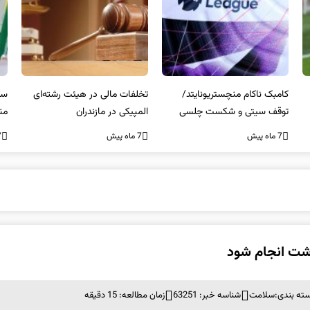
کامبک ناکام منچستریونایتد/
تخلفات مالی در هیئت رشته‌ای
سر
توقف سیتی و شکست چلسی
المپیکی در مازندران
من
7 ماه پیش
7 ماه پیش
7 ما
اشت انجام شود
ته بندی:
سلامت
شناسه خبر: 63251
زمان مطالعه: 15 دقیقه