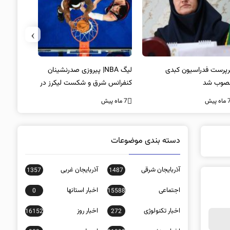
›
پرست فدراسیون کبدی
لیگ NBA| پیروزی صدرنشینان
خط و نشان
صوب شد
کنفرانس شرق و شکست لیکرز در
7 ماه پیش
غیاب جیمز
ه پیش
7 ماه پیش
دسته بندی موضوعات
آذربایجان شرقی
آذربایجان غربی
1357
1487
اجتماعی
اخبار استانها
0
15588
اخبار تکنولوژی
اخبار روز
16152
272