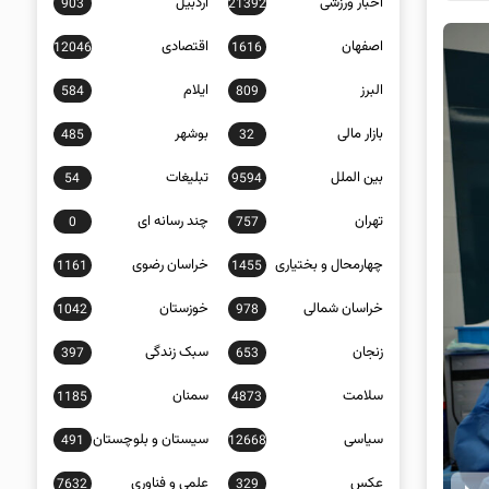
اخبار ورزشی
اردبیل
903
21392
اصفهان
اقتصادی
12046
1616
البرز
ایلام
584
809
بازار مالی
بوشهر
485
32
بین الملل
تبلیغات
54
9594
تهران
چند رسانه ای
0
757
چهارمحال و بختیاری
خراسان رضوی
1161
1455
خراسان شمالی
خوزستان
1042
978
زنجان
سبک زندگی
397
653
سلامت
سمنان
1185
4873
سیاسی
سیستان و بلوچستان
491
12668
عکس
علمی و فناوری
7632
329