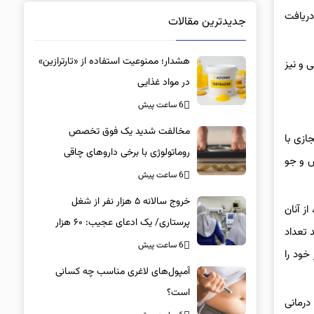
دریافت
جدیدترین مقالات
هشدار؛ ممنوعیت استفاده از «تارترازین»
 و نیز
در مواد غذایی
6 ساعت پیش
مخالفت شدید یک فوق تخصص
ازی با
روماتولوژی با برخی داروهای چاقی
س و جو
6 ساعت پیش
خروج سالانه ۵ هزار نفر از شغل
ز آنان
پرستاری/ یک ادعای عجیب: ۶۰ هزار
 تعداد
پرستار خانه‌نشین شدند؟
6 ساعت پیش
خود را
آمپول‌های لاغری مناسب چه کسانی
است؟
درمانی