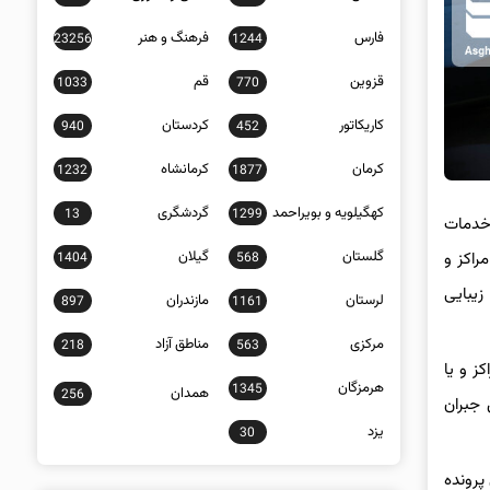
فارس
فرهنگ و هنر
23256
1244
قزوین
قم
1033
770
کاریکاتور
کردستان
940
452
کرمان
کرمانشاه
1232
1877
کهگیلویه و بویراحمد
گردشگری
13
1299
 خدمات
گلستان
گیلان
راکز و
1404
568
زیبایی
لرستان
مازندران
897
1161
مرکزی
مناطق آزاد
218
563
ز و یا
هرمزگان
1345
همدان
256
 جبران
یزد
30
پرونده