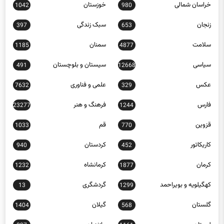
زنجان
سبک زندگی
397
653
سلامت
سمنان
1185
4877
سیاسی
سیستان و بلوچستان
491
12668
عکس
علمی و فناوری
7632
329
فارس
فرهنگ و هنر
23277
1244
قزوین
قم
1033
770
کاریکاتور
کردستان
940
452
کرمان
کرمانشاه
1232
1877
کهگیلویه و بویراحمد
گردشگری
13
1299
گلستان
گیلان
1404
568
لرستان
مازندران
897
1161