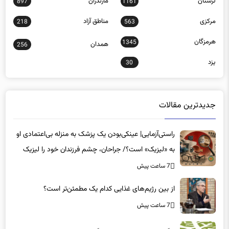
مرکزی
مناطق آزاد
218
563
هرمزگان
1345
همدان
256
یزد
30
جدیدترین مقالات
راستی‌آزمایی| عینکی‌بودن یک پزشک به منزله بی‌اعتمادی او
به «لیزیک» است؟/ جراحان، چشم فرزندان خود را لیزیک
می‌کنند؟
7 ساعت پیش
از بین رژیم‌های غذایی کدام یک مطمئن‌تر است؟‌
7 ساعت پیش
چگونه تصمیم‌های درستی بگیریم