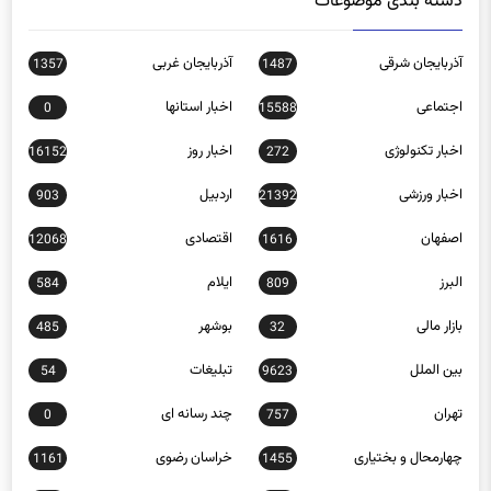
آذربایجان شرقی
آذربایجان غربی
1357
1487
اجتماعی
اخبار استانها
0
15588
اخبار تکنولوژی
اخبار روز
16152
272
اخبار ورزشی
اردبیل
903
21392
اصفهان
اقتصادی
12068
1616
البرز
ایلام
584
809
بازار مالی
بوشهر
485
32
بین الملل
تبلیغات
54
9623
تهران
چند رسانه ای
0
757
چهارمحال و بختیاری
خراسان رضوی
1161
1455
خراسان شمالی
خوزستان
1042
980