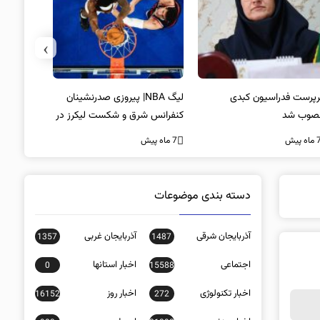
›
لیگ NBA| پیروزی صدرنشینان
خط و نشان مک‌گرگور برای میودر
سکوت محض
فرانس شرق و شکست لیکرز در
غیبت سید
7 ماه پیش
اب جیمز
است؟
ه پیش
7 ماه پیش
دسته بندی موضوعات
آذربایجان شرقی
آذربایجان غربی
1357
1487
اجتماعی
اخبار استانها
0
15588
اخبار تکنولوژی
اخبار روز
16152
272