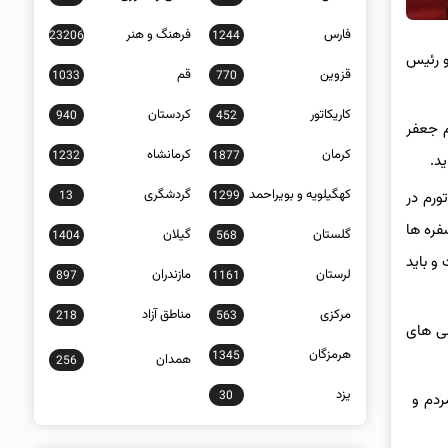
فارس
فرهنگ و هنر
23206
1244
و رئیس
قزوین
قم
1033
770
کاریکاتور
کردستان
940
452
 جعفر
کرمان
کرمانشاه
1232
1877
د.
کهگیلویه و بویراحمد
گردشگری
13
1299
رم در
فره ها
گلستان
گیلان
1404
568
و باید
لرستان
مازندران
897
1161
مرکزی
مناطق آزاد
218
563
سی های
هرمزگان
1345
همدان
256
یزد
30
مردم و