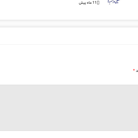
11 ماه پیش
د
*