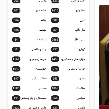
اخبار ورزشی
اردبیل
903
21392
اصفهان
اقتصادی
12016
1616
البرز
ایلام
584
809
بازار مالی
بوشهر
485
32
بین الملل
تبلیغات
54
9565
تهران
چند رسانه ای
0
757
چهارمحال و بختیاری
خراسان رضوی
1161
1455
خراسان شمالی
خوزستان
1042
978
زنجان
سبک زندگی
397
653
سلامت
سمنان
1185
4868
سیاسی
سیستان و بلوچستان
491
12668
عکس
علمی و فناوری
7632
329