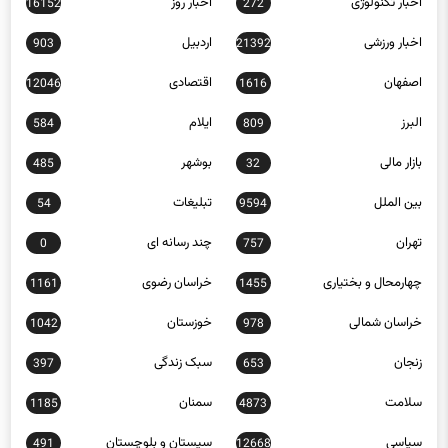
اخبار ورزشی
اردبیل
903
21392
اصفهان
اقتصادی
12046
1616
البرز
ایلام
584
809
بازار مالی
بوشهر
485
32
بین الملل
تبلیغات
54
9594
تهران
چند رسانه ای
0
757
چهارمحال و بختیاری
خراسان رضوی
1161
1455
خراسان شمالی
خوزستان
1042
978
زنجان
سبک زندگی
397
653
سلامت
سمنان
1185
4873
سیاسی
سیستان و بلوچستان
491
12668