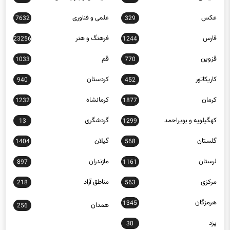
عکس
علمی و فناوری
7632
329
فارس
فرهنگ و هنر
23256
1244
قزوین
قم
1033
770
کاریکاتور
کردستان
940
452
کرمان
کرمانشاه
1232
1877
کهگیلویه و بویراحمد
گردشگری
13
1299
گلستان
گیلان
1404
568
لرستان
مازندران
897
1161
مرکزی
مناطق آزاد
218
563
هرمزگان
1345
همدان
256
یزد
30