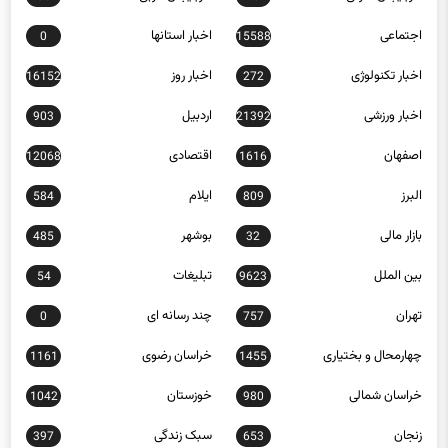
اجتماعی
اخبار استانها
0
15588
اخبار تکنولوژی
اخبار روز
16152
272
اخبار ورزشی
اردبیل
903
21392
اصفهان
اقتصادی
12068
1616
البرز
ایلام
584
809
بازار مالی
بوشهر
485
32
بین الملل
تبلیغات
54
9623
تهران
چند رسانه ای
0
757
چهارمحال و بختیاری
خراسان رضوی
1161
1455
خراسان شمالی
خوزستان
1042
980
زنجان
سبک زندگی
397
653