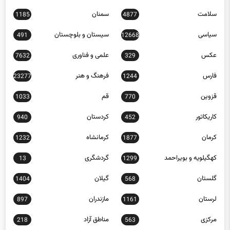
سلامت
سمنان
1185
4877
سیاسی
سیستان و بلوچستان
491
12668
عکس
علمی و فناوری
7632
329
فارس
فرهنگ و هنر
23277
1244
قزوین
قم
1033
770
کاریکاتور
کردستان
940
452
کرمان
کرمانشاه
1232
1877
کهگیلویه و بویراحمد
گردشگری
13
1299
گلستان
گیلان
1404
568
لرستان
مازندران
897
1161
مرکزی
مناطق آزاد
218
563