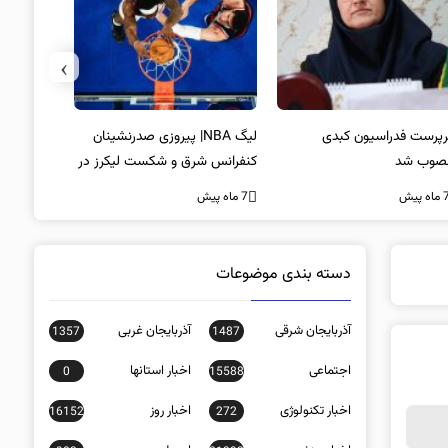
›
پرست فدراسیون کبدی
لیگ NBA| پیروزی صدرنشینان
خط و نشان
صوب شد
کنفرانس شرق و شکست لیکرز در
7 ماه پیش
غیاب جیمز
ه پیش
7 ماه پیش
دسته بندی موضوعات
آذربایجان شرقی
آذربایجان غربی
1357
1487
اجتماعی
اخبار استانها
0
15588
اخبار تکنولوژی
اخبار روز
16152
272