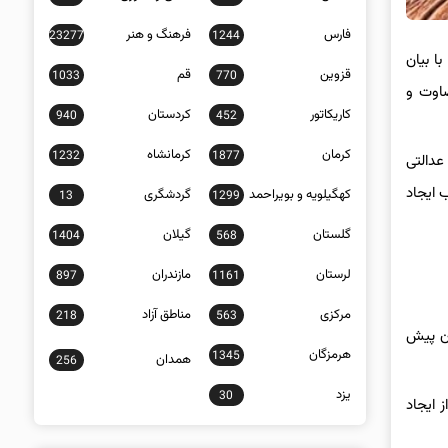
فارس
فرهنگ و هنر
23277
1244
با بیان
قزوین
قم
1033
770
ضاوت و
کاریکاتور
کردستان
940
452
کرمان
کرمانشاه
1232
1877
عدالتی
 ایجاد
کهگیلویه و بویراحمد
گردشگری
13
1299
گلستان
گیلان
1404
568
لرستان
مازندران
897
1161
مرکزی
مناطق آزاد
218
563
ت صنعتی شدن پیش
هرمزگان
1345
همدان
256
یزد
30
 ایجاد