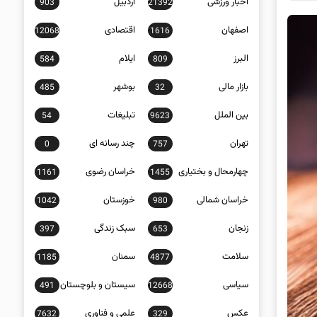
اخبار ورزشی
اردبیل
903
21392
اصفهان
اقتصادی
12068
1616
البرز
ایلام
584
809
بازار مالی
بوشهر
485
32
بین الملل
تبلیغات
54
9623
تهران
چند رسانه ای
0
757
چهارمحال و بختیاری
خراسان رضوی
1161
1455
خراسان شمالی
خوزستان
1042
980
زنجان
سبک زندگی
397
653
سلامت
سمنان
1185
4877
سیاسی
سیستان و بلوچستان
491
12668
عکس
علمی و فناوری
7632
329