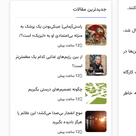
نند.
جدیدترین مقالات
راستی‌آزمایی| عینکی‌بودن یک پزشک به
ال شد،
منزله بی‌اعتمادی او به «لیزیک» است؟/
جراحان، چشم فرزندان خود را لیزیک
12 ساعت پیش
‌ها در
می‌کنند؟
از بین رژیم‌های غذایی کدام یک مطمئن‌تر
است؟‌
کارگاه
12 ساعت پیش
چگونه تصمیم‌های درستی بگیریم
ه خاطر
12 ساعت پیش
موج انفجار بی‌صدا می‌کشد؛ این علائم را
هرگز نادیده نگیرید
12 ساعت پیش