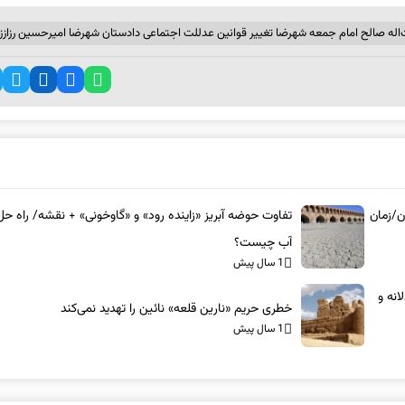
له صالح امام جمعه شهرضا تغییر قوانین عدللت اجتماعی دادستان شهرضا امیرحسین رزاززا
ن/زمان
تفاوت حوضه آبریز «زاینده رود» و «گاوخونی» + نقشه/ راه حل
آب چیست؟
1 سال پیش
نه و
خطری حریم «نارین قلعه‌» نائین را تهدید نمی‌کند
1 سال پیش