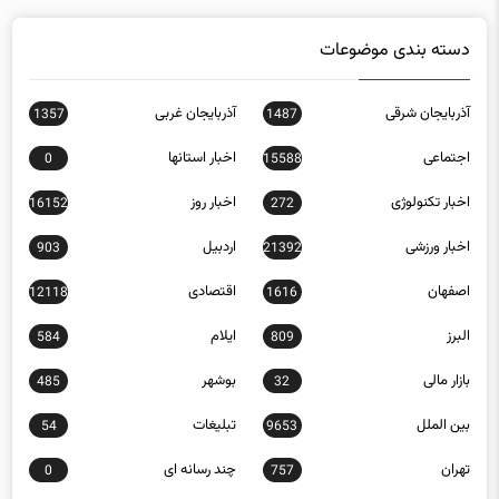
دسته بندی موضوعات
آذربایجان شرقی
آذربایجان غربی
1357
1487
اجتماعی
اخبار استانها
0
15588
اخبار تکنولوژی
اخبار روز
16152
272
اخبار ورزشی
اردبیل
903
21392
اصفهان
اقتصادی
12118
1616
البرز
ایلام
584
809
بازار مالی
بوشهر
485
32
بین الملل
تبلیغات
54
9653
تهران
چند رسانه ای
0
757
چهارمحال و بختیاری
خراسان رضوی
1161
1455