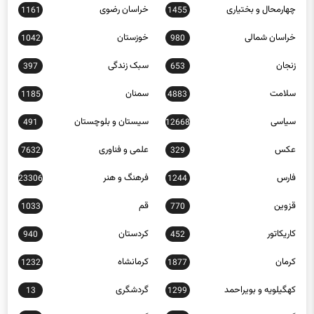
خراسان شمالی
خوزستان
1042
980
زنجان
سبک زندگی
397
653
سلامت
سمنان
1185
4883
سیاسی
سیستان و بلوچستان
491
12668
عکس
علمی و فناوری
7632
329
فارس
فرهنگ و هنر
23306
1244
قزوین
قم
1033
770
کاریکاتور
کردستان
940
452
کرمان
کرمانشاه
1232
1877
کهگیلویه و بویراحمد
گردشگری
13
1299
گلستان
گیلان
1404
568