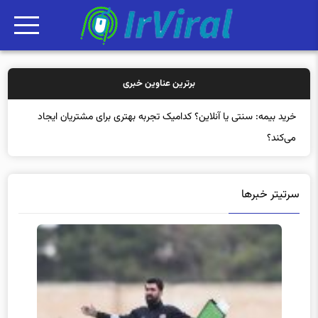
برترین عناوین خبری
خری
سرتیتر خبرها