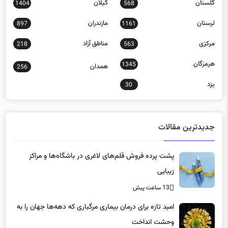
لرستان
مازندران
897
1161
مرکزی
مناطق آزاد
218
563
هرمزگان
1345
همدان
256
یزد
30
جدیدترین مقالات
پشت پرده فروش قلم‌های لاغری در باشگاه‌ها و مراکز
زیبایی
13 ساعت پیش
امید تازه برای درمان بیماری مرگباری که دهه‌ها جهان را به
وحشت انداخت
13 ساعت پیش