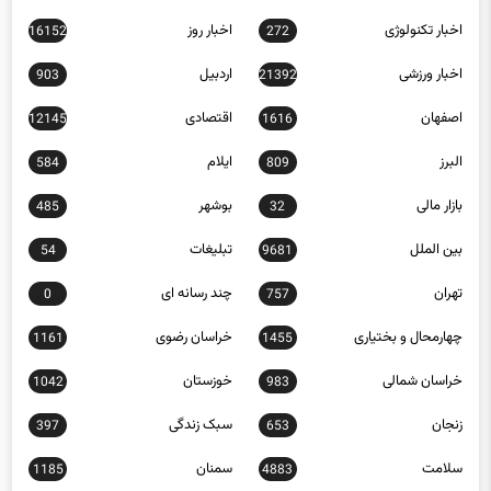
اخبار تکنولوژی
اخبار روز
16152
272
اخبار ورزشی
اردبیل
903
21392
اصفهان
اقتصادی
12145
1616
البرز
ایلام
584
809
بازار مالی
بوشهر
485
32
بین الملل
تبلیغات
54
9681
تهران
چند رسانه ای
0
757
چهارمحال و بختیاری
خراسان رضوی
1161
1455
خراسان شمالی
خوزستان
1042
983
زنجان
سبک زندگی
397
653
سلامت
سمنان
1185
4883