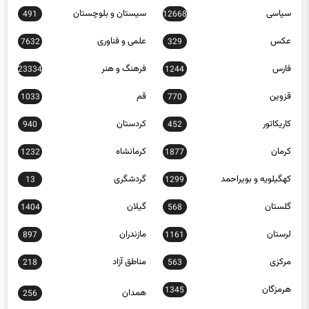
سیاسی
سیستان و بلوچستان
491
12668
عکس
علمی و فناوری
7632
329
فارس
فرهنگ و هنر
23334
1244
قزوین
قم
1033
770
کاریکاتور
کردستان
940
452
کرمان
کرمانشاه
1232
1877
کهگیلویه و بویراحمد
گردشگری
13
1299
گلستان
گیلان
1404
568
لرستان
مازندران
897
1161
مرکزی
مناطق آزاد
218
563
هرمزگان
1345
همدان
256