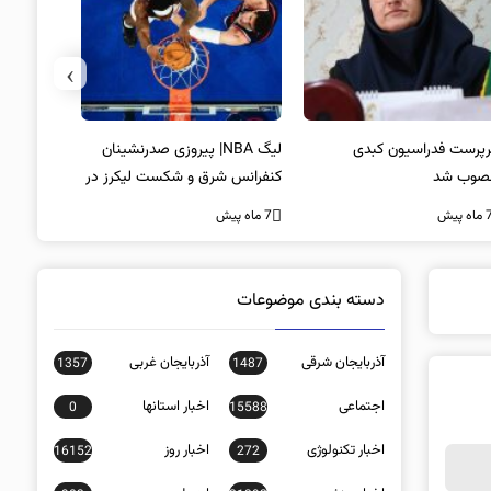
›
پرست فدراسیون کبدی
لیگ NBA| پیروزی صدرنشینان
خط و نشان
صوب شد
کنفرانس شرق و شکست لیکرز در
7 ماه پیش
غیاب جیمز
ه پیش
7 ماه پیش
دسته بندی موضوعات
آذربایجان شرقی
آذربایجان غربی
1357
1487
اجتماعی
اخبار استانها
0
15588
اخبار تکنولوژی
اخبار روز
16152
272