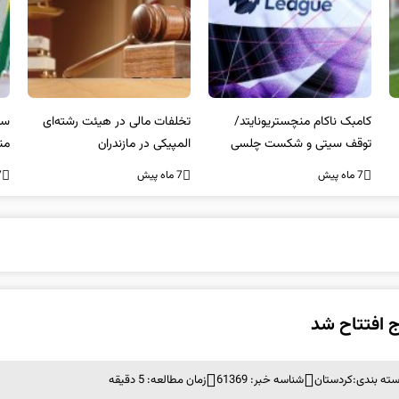
کامبک ناکام منچستریونایتد/
تخلفات مالی در هیئت رشته‌ای
سر
توقف سیتی و شکست چلسی
المپیکی در مازندران
من
7 ماه پیش
7 ماه پیش
7 ما
ج افتتاح شد
ته بندی:
کردستان
شناسه خبر: 61369
زمان مطالعه: 5 دقیقه