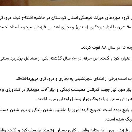
س گروه موزه‌های میراث فرهنگی استان کردستان در حاشیه افتتاح غرفه درودگر
خانه کرد در مصاحبه با خبرنگاران رسانه‌ها اظهار کرد: این غرفه شامل ۹۰ شیء یا ابزار درودگری (سنتی) و نجاری اهدایی فرزندان مرحوم استاد
ل ۸۸ فوت کردند.
هاشمی شغل درودگری را یکی از مشاغل سنتی پرکاربرد جامعه شهری عنوان کرد و گفت: این حرفه در ۵۰ سال گذشته یکی از مشاغل پ
 است برخی از ابتدای شهرنشینی به نجاری و درودگری می‌پرداخته‌اند.
ر مورد نیاز جهت گذراندن معیشت زندگی و ابزار آلات موردنیاز در کشاورزی و د
ه روش سنتی و با بهره‌گیری از وسایل ابتدایی می‌ساختند.
ور رایج بوده است تصریح کرد: امروز با ماشینی شدن زندگی و بروز شدن دستگا
کمرنگ شده است.
انی از سوی فرزندان وی را به مثابه وقف و کاری بسیار ارزشمند توصیف کرد و گفت: و