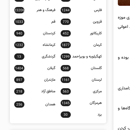
فارس
فرهنگ و هنر
23206
1244
ی موزه
قزوین
قم
1033
770
 احمد اعوانی
کاریکاتور
کردستان
940
452
کرمان
کرمانشاه
1232
1877
کهگیلویه و بویراحمد
گردشگری
13
1299
رکاربرد سنتی بوده و
گلستان
گیلان
1404
568
لرستان
مازندران
897
1161
امداری
مرکزی
مناطق آزاد
218
563
هرمزگان
1345
همدان
256
ه‌ها و
یزد
30
قف کردن