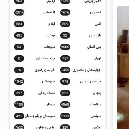
اخبار ورزشی
اردبیل
903
21392
اصفهان
اقتصادی
12016
1616
البرز
ایلام
584
809
بازار مالی
بوشهر
485
32
بین الملل
تبلیغات
54
9565
تهران
چند رسانه ای
0
757
چهارمحال و بختیاری
خراسان رضوی
1161
1455
خراسان شمالی
خوزستان
1042
978
زنجان
سبک زندگی
397
653
سلامت
سمنان
1185
4868
سیاسی
سیستان و بلوچستان
491
12668
عکس
علمی و فناوری
7632
329