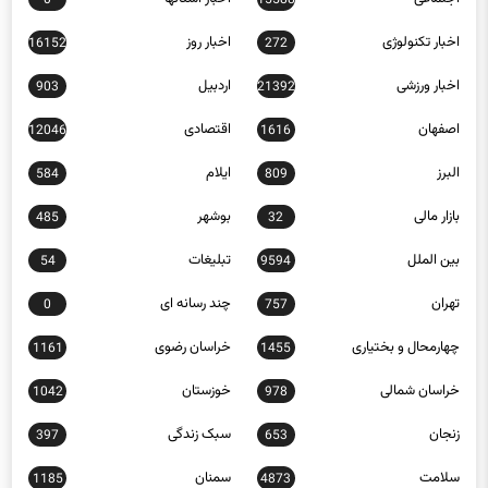
اخبار تکنولوژی
اخبار روز
16152
272
اخبار ورزشی
اردبیل
903
21392
اصفهان
اقتصادی
12046
1616
البرز
ایلام
584
809
بازار مالی
بوشهر
485
32
بین الملل
تبلیغات
54
9594
تهران
چند رسانه ای
0
757
چهارمحال و بختیاری
خراسان رضوی
1161
1455
خراسان شمالی
خوزستان
1042
978
زنجان
سبک زندگی
397
653
سلامت
سمنان
1185
4873