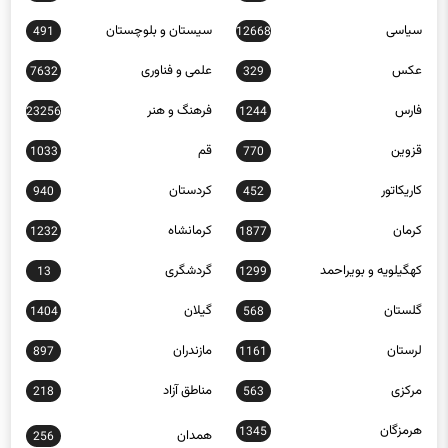
سیاسی
سیستان و بلوچستان
491
12668
عکس
علمی و فناوری
7632
329
فارس
فرهنگ و هنر
23256
1244
قزوین
قم
1033
770
کاریکاتور
کردستان
940
452
کرمان
کرمانشاه
1232
1877
کهگیلویه و بویراحمد
گردشگری
13
1299
گلستان
گیلان
1404
568
لرستان
مازندران
897
1161
مرکزی
مناطق آزاد
218
563
هرمزگان
1345
همدان
256