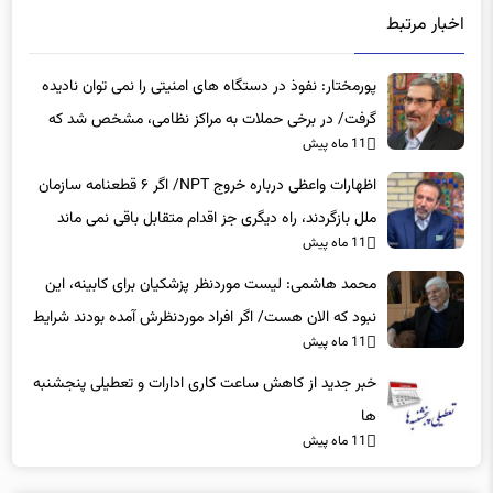
اخبار مرتبط
پورمختار: نفوذ در دستگاه های امنیتی را نمی توان نادیده
گرفت/ در برخی حملات به مراکز نظامی، مشخص شد که
11 ماه پیش
عوامل نفوذی دخیل بوده‌اند
اظهارات واعظی درباره خروج NPT/ اگر ۶ قطعنامه سازمان
ملل بازگردند، راه دیگری جز اقدام متقابل باقی نمی‌ ماند
11 ماه پیش
محمد هاشمی: لیست موردنظر پزشکیان برای کابینه، این
نبود که الان هست/ اگر افراد موردنظرش آمده بودند شرایط
11 ماه پیش
بهتر بود
خبر جدید از کاهش ساعت کاری ادارات و تعطیلی پنجشنبه
ها
11 ماه پیش