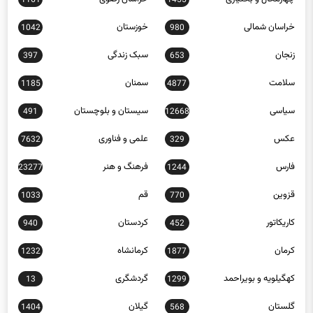
1161
1455
خراسان شمالی
خوزستان
1042
980
زنجان
سبک زندگی
397
653
سلامت
سمنان
1185
4877
سیاسی
سیستان و بلوچستان
491
12668
عکس
علمی و فناوری
7632
329
فارس
فرهنگ و هنر
23277
1244
قزوین
قم
1033
770
کاریکاتور
کردستان
940
452
کرمان
کرمانشاه
1232
1877
کهگیلویه و بویراحمد
گردشگری
13
1299
گلستان
گیلان
1404
568