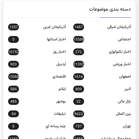
دسته بندی موضوعات
آذربایجان شرقی
آذربایجان غربی
1357
1487
اجتماعی
اخبار استانها
0
15588
اخبار تکنولوژی
اخبار روز
16152
272
اخبار ورزشی
اردبیل
903
21392
اصفهان
اقتصادی
12068
1616
البرز
ایلام
584
809
بازار مالی
بوشهر
485
32
بین الملل
تبلیغات
54
9623
تهران
چند رسانه ای
0
757
چهارمحال و بختیاری
خراسان رضوی