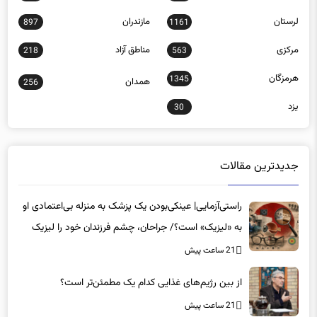
لرستان
مازندران
897
1161
مرکزی
مناطق آزاد
218
563
هرمزگان
1345
همدان
256
یزد
30
جدیدترین مقالات
راستی‌آزمایی| عینکی‌بودن یک پزشک به منزله بی‌اعتمادی او
به «لیزیک» است؟/ جراحان، چشم فرزندان خود را لیزیک
می‌کنند؟
21 ساعت پیش
از بین رژیم‌های غذایی کدام یک مطمئن‌تر است؟‌
21 ساعت پیش