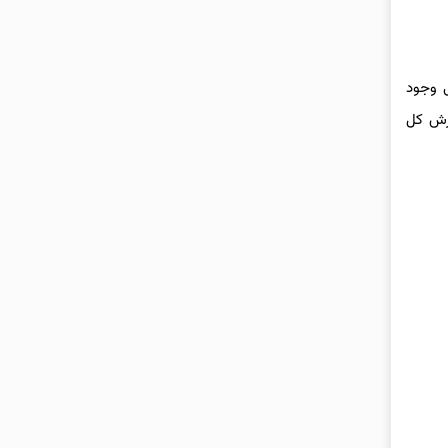
ل نزولی وجود
رزش کل