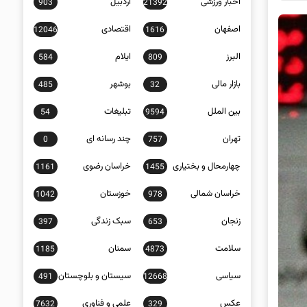
اخبار ورزشی
اردبیل
903
21392
اصفهان
اقتصادی
12046
1616
البرز
ایلام
584
809
بازار مالی
بوشهر
485
32
بین الملل
تبلیغات
54
9594
تهران
چند رسانه ای
0
757
چهارمحال و بختیاری
خراسان رضوی
1161
1455
خراسان شمالی
خوزستان
1042
978
زنجان
سبک زندگی
397
653
سلامت
سمنان
1185
4873
سیاسی
سیستان و بلوچستان
491
12668
عکس
علمی و فناوری
7632
329