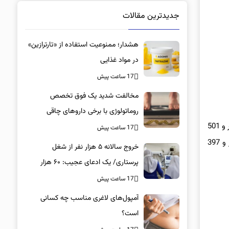
جدیدترین مقالات
هشدار؛ ممنوعیت استفاده از «تارترازین»
در مواد غذایی
17 ساعت پیش
مخالفت شدید یک فوق تخصص
روماتولوژی با برخی داروهای چاقی
اما روز سه‌ شنبه روند نزولی شاخص کل در این هفته متوقف شد و 336 واحد رشد کرد. شاخص کل بورس در آخرین روز کاری هفته گذشته نیز 9 هزار و 501
17 ساعت پیش
واحد صعود کرد و به عدد یک میلیون و 393 هزار رسید. با این حال شاخص کل بورس در پایان هفته نسبت به آخرین روز کاری هفته قبل 42 هزار و 397
خروج سالانه ۵ هزار نفر از شغل
پرستاری/ یک ادعای عجیب: ۶۰ هزار
پرستار خانه‌نشین شدند؟
17 ساعت پیش
آمپول‌های لاغری مناسب چه کسانی
است؟