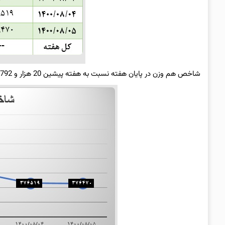
شاخص هم وزن در پایان هفته نسبت به هفته پیشین 20 هزار و 792 واحد پائین ‌تر از هفته پایانی مهرماه ایستاد و به رقم 376 هزار و 470 واحد رسید.