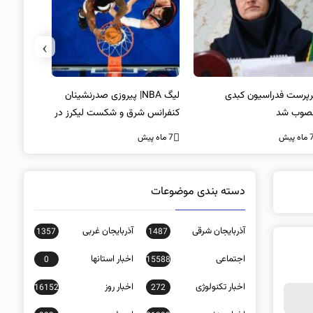
›
پرست فدراسیون کبدی
لیگ NBA| پیروزی صدرنشینان
خط و نشان
صوب شد
کنفرانس شرق و شکست لیکرز در
7 ماه پیش
غیاب جیمز
ه پیش
7 ماه پیش
دسته بندی موضوعات
آذربایجان شرقی
آذربایجان غربی
1357
1487
اجتماعی
اخبار استانها
0
15588
اخبار تکنولوژی
اخبار روز
16152
272