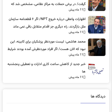
گرفت/ در برخی حملات به مراکز نظامی، مشخص شد که
11 ماه پیش
عوامل نفوذی دخیل بوده‌اند
اظهارات واعظی درباره خروج NPT/ اگر ۶ قطعنامه سازمان
ملل بازگردند، راه دیگری جز اقدام متقابل باقی نمی‌ ماند
11 ماه پیش
محمد هاشمی: لیست موردنظر پزشکیان برای کابینه، این
نبود که الان هست/ اگر افراد موردنظرش آمده بودند شرایط
11 ماه پیش
بهتر بود
خبر جدید از کاهش ساعت کاری ادارات و تعطیلی پنجشنبه
ها
11 ماه پیش
دیدگاه ها