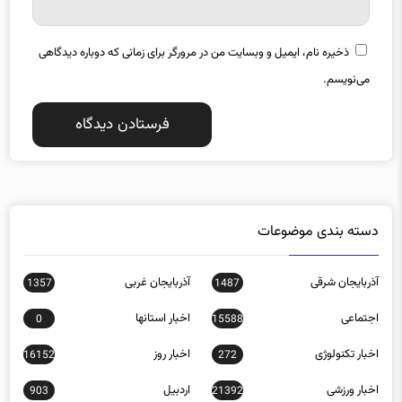
ذخیره نام، ایمیل و وبسایت من در مرورگر برای زمانی که دوباره دیدگاهی
می‌نویسم.
دسته بندی موضوعات
آذربایجان شرقی
آذربایجان غربی
1357
1487
اجتماعی
اخبار استانها
0
15588
اخبار تکنولوژی
اخبار روز
16152
272
اخبار ورزشی
اردبیل
903
21392