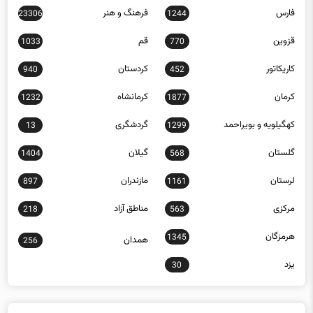
فارس
فرهنگ و هنر
23306
1244
قزوین
قم
1033
770
کاریکاتور
کردستان
940
452
کرمان
کرمانشاه
1232
1877
کهگیلویه و بویراحمد
گردشگری
13
1299
گلستان
گیلان
1404
568
لرستان
مازندران
897
1161
مرکزی
مناطق آزاد
218
563
هرمزگان
1345
همدان
256
یزد
30