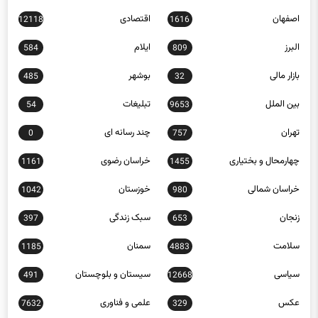
اصفهان
اقتصادی
12118
1616
البرز
ایلام
584
809
بازار مالی
بوشهر
485
32
بین الملل
تبلیغات
54
9653
تهران
چند رسانه ای
0
757
چهارمحال و بختیاری
خراسان رضوی
1161
1455
خراسان شمالی
خوزستان
1042
980
زنجان
سبک زندگی
397
653
سلامت
سمنان
1185
4883
سیاسی
سیستان و بلوچستان
491
12668
عکس
علمی و فناوری
7632
329