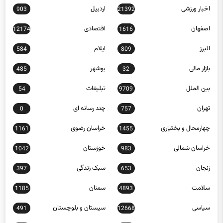
اخبار تکنولوژی
اخبار روز
16152
272
اخبار ورزشی
اردبیل
903
21392
اصفهان
اقتصادی
12174
1616
البرز
ایلام
584
809
بازار مالی
بوشهر
485
32
بین الملل
تبلیغات
54
9709
تهران
چند رسانه ای
0
757
چهارمحال و بختیاری
خراسان رضوی
1161
1455
خراسان شمالی
خوزستان
1042
983
زنجان
سبک زندگی
397
653
سلامت
سمنان
1185
4893
سیاسی
سیستان و بلوچستان