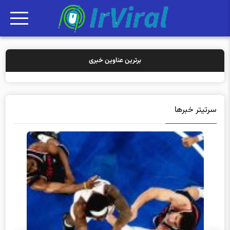
برترین عناوین خبری
خرید بیمه: س
سرتیتر خبرها