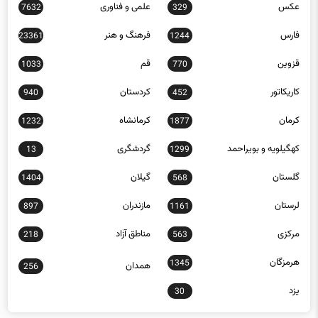
491
12668
عکس
علمی و فناوری
7632
329
فارس
فرهنگ و هنر
23361
1244
قزوین
قم
1033
770
کاریکاتور
کردستان
940
452
کرمان
کرمانشاه
1232
1877
کهگیلویه و بویراحمد
گردشگری
13
1299
گلستان
گیلان
1404
568
لرستان
مازندران
897
1161
مرکزی
مناطق آزاد
218
563
هرمزگان
1345
همدان
256
یزد
30