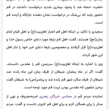
ایشان در قم برکات بسیاری به دنبال داشت؛ زمانی که به کاروان
حضرت حمله شد با وجود بیماری شدید درخواست داشتند در قم
حضور یابند که بی‌شک در درخواست نشان دهنده جایگاه و آینده قم
است.
سعیدی با تاکید بر اینکه اهل قم انصار اهل‌بیت(ع) و اهل قیام امام
زمان(عج) هستند، گفت: اهل قم بارها مورد دعای خاص رسول خدا و
اهل‌بیت(ع) قرار گرفتند و معصومین بارها دعای خیر خود را نثار اهل
این شهر کردند.
وی با اشاره به اینکه اهل‌بیت(ع) سرزمین قم را مقدس دانستند،
گفت: اگر در ماه رمضان شیطان از ظرف زمان این ماه رانده شد
شیطان از ظرف مکان شهر قم رانده شد و پیامبر(ص) به شیطان گفت
برخیز ملعون که مقدس بودن تربت قم مورد توجه است.
نماینده مردم قم در
مجلس خبرگان رهبری
امربه‌معروف و نهی از