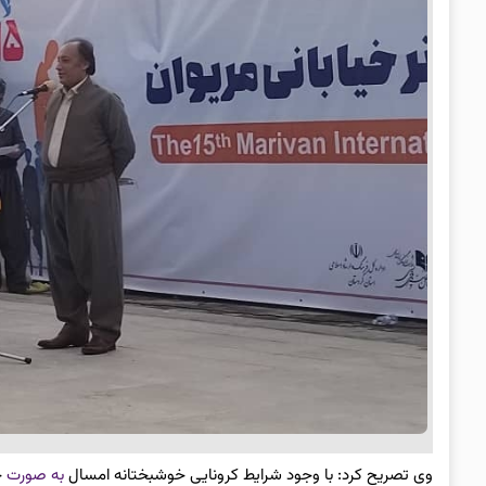
وی تصریح کرد: با وجود شرایط کرونایی خوشبختانه امسال
به صورت
ح