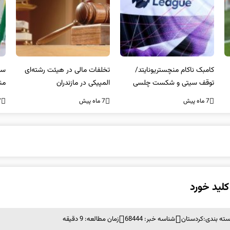
کامبک ناکام منچستریونایتد/
تخلفات مالی در هیئت رشته‌ای
سر
توقف سیتی و شکست چلسی
المپیکی در مازندران
من
7 ماه پیش
7 ماه پیش
7 ما
کلید خورد
ته بندی:
کردستان
شناسه خبر: 68444
زمان مطالعه: 9 دقیقه