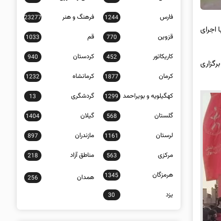
فارس
فرهنگ و هنر
23277
1244
 اجرای
قزوین
قم
1033
770
کاریکاتور
کردستان
940
452
رگزاری
کرمان
کرمانشاه
1232
1877
کهگیلویه و بویراحمد
گردشگری
13
1299
گلستان
گیلان
1404
568
لرستان
مازندران
897
1161
مرکزی
مناطق آزاد
218
563
هرمزگان
1345
همدان
256
یزد
30