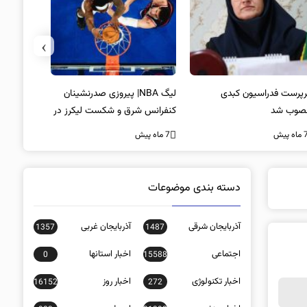
›
پرست فدراسیون کبدی
لیگ NBA| پیروزی صدرنشینان
خط و نشان
صوب شد
کنفرانس شرق و شکست لیکرز در
7 ماه پیش
غیاب جیمز
ه پیش
7 ماه پیش
دسته بندی موضوعات
آذربایجان شرقی
آذربایجان غربی
1357
1487
اجتماعی
اخبار استانها
0
15588
اخبار تکنولوژی
اخبار روز
16152
272