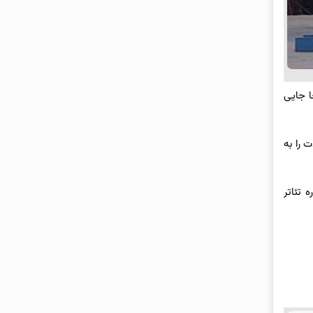
ا جایی
 را به
 تئاتر