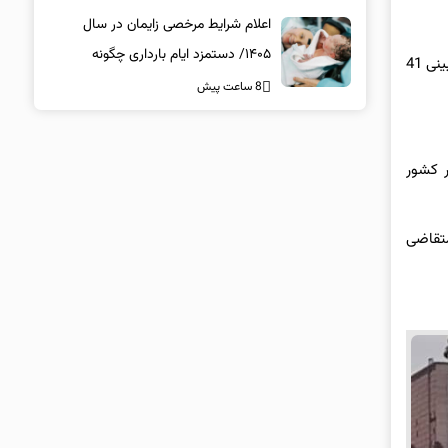
اعلام شرایط مرخصی زایمان در سال
۱۴۰۵/ دستمزد ایام بارداری چگونه
رحمانی گفت: بعد از انتشار فراخوان پانزدهمین جشنواره تئاتر خیابانی، 207 اثر در تمام بخش ها از سراسر کشور به دبیرخانه ارسال شد که بعد از بازیبینی 41
پرداخت می‌شود؟
8 ساعت پیش
ر کشور
یم 27 اثر در حوزه بین‌الملل متقاضی