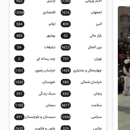
اخبار ورزشی
اردبیل
903
21392
اصفهان
اقتصادی
12068
1616
البرز
ایلام
584
809
بازار مالی
بوشهر
485
32
بین الملل
تبلیغات
54
9623
تهران
چند رسانه ای
0
757
چهارمحال و بختیاری
خراسان رضوی
1161
1455
خراسان شمالی
خوزستان
1042
980
زنجان
سبک زندگی
397
653
سلامت
سمنان
1185
4877
سیاسی
سیستان و بلوچستان
491
12668
عکس
علمی و فناوری
7632
329