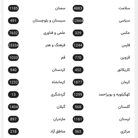
سلامت
سمنان
1185
4883
سیاسی
سیستان و بلوچستان
491
12668
عکس
علمی و فناوری
7632
329
فارس
فرهنگ و هنر
23334
1244
قزوین
قم
1033
770
کاریکاتور
کردستان
940
452
کرمان
کرمانشاه
1232
1877
کهگیلویه و بویراحمد
گردشگری
13
1299
گلستان
گیلان
1404
568
لرستان
مازندران
897
1161
مرکزی
مناطق آزاد
218
563