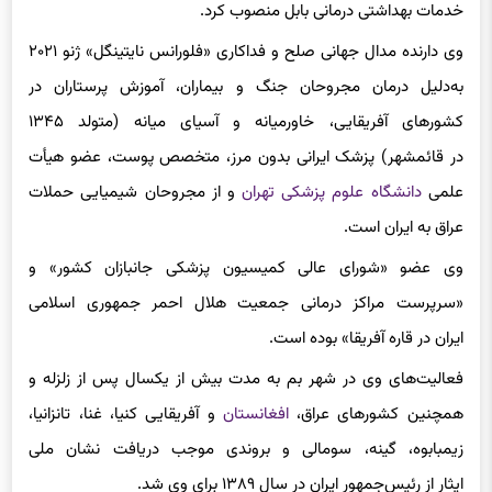
خدمات بهداشتی درمانی بابل منصوب کرد.
وی دارنده مدال جهانی صلح و فداکاری «فلورانس نایتینگل» ژنو ۲۰۲۱
به‌دلیل درمان مجروحان جنگ و بیماران، آموزش پرستاران در
کشورهای آفریقایی، خاورمیانه و آسیای میانه (متولد ۱۳۴۵
در قائمشهر) پزشک ایرانی بدون مرز، متخصص پوست، عضو هیأت
علمی
دانشگاه علوم پزشکی تهران
و از مجروحان شیمیایی حملات
عراق به ایران است.
وی عضو «شورای عالی کمیسیون پزشکی جانبازان کشور» و
«سرپرست مراکز درمانی جمعیت هلال احمر جمهوری اسلامی
ایران در قاره آفریقا» بوده‌ است.
فعالیت‌های وی در شهر بم به مدت بیش از یکسال پس از زلزله و
همچنین کشورهای عراق،
افغانستان
و آفریقایی کنیا، غنا، تانزانیا،
زیمبابوه، گینه، سومالی و بروندی موجب دریافت نشان ملی
ایثار از رئیس‌جمهور ایران در سال ۱۳۸۹ برای وی شد.