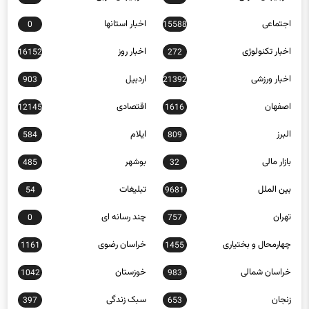
اجتماعی
اخبار استانها
0
15588
اخبار تکنولوژی
اخبار روز
16152
272
اخبار ورزشی
اردبیل
903
21392
اصفهان
اقتصادی
12145
1616
البرز
ایلام
584
809
بازار مالی
بوشهر
485
32
بین الملل
تبلیغات
54
9681
تهران
چند رسانه ای
0
757
چهارمحال و بختیاری
خراسان رضوی
1161
1455
خراسان شمالی
خوزستان
1042
983
زنجان
سبک زندگی
397
653